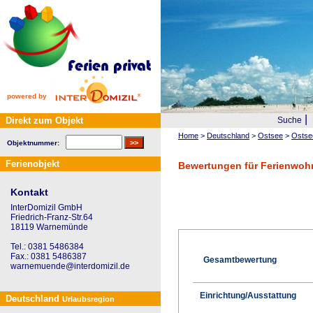
powered by
|
Direkt zum Objekt
Suche
Home
>
Deutschland
>
Ostsee
>
Ostse
Objektnummer:
Ferienobjekt
Bewertungen für Ferienwohn
Kontakt
InterDomizil GmbH
Friedrich-Franz-Str.64
18119 Warnemünde
Tel.: 0381 5486384
Fax.: 0381 5486387
Gesamtbewertung
warnemuende@interdomizil.de
Einrichtung/Ausstattung
Deutschland
Urlaubsregion