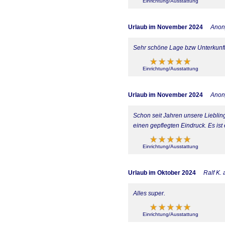
Einrichtung/Ausstattung
Urlaub im November 2024
Ano
Sehr schöne Lage bzw Unterkunft
Einrichtung/Ausstattung
Urlaub im November 2024
Ano
Schon seit Jahren unsere Lieblin
einen gepflegten Eindruck. Es is
Einrichtung/Ausstattung
Urlaub im Oktober 2024
Ralf K.
Alles super.
Einrichtung/Ausstattung