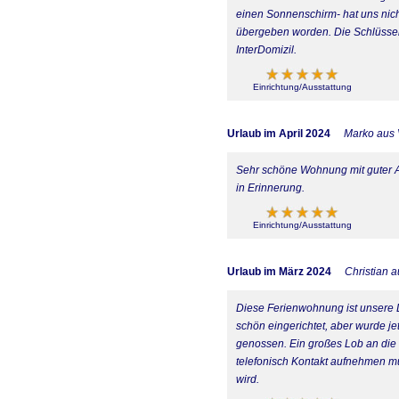
einen Sonnenschirm- hat uns nic
übergeben worden. Die Schlüsselü
InterDomizil.
Einrichtung/Ausstattung
Urlaub im April 2024
Marko aus
Sehr schöne Wohnung mit guter Au
in Erinnerung.
Einrichtung/Ausstattung
Urlaub im März 2024
Christian 
Diese Ferienwohnung ist unsere L
schön eingerichtet, aber wurde je
genossen. Ein großes Lob an die R
telefonisch Kontakt aufnehmen mu
wird.