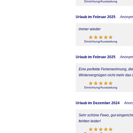
Einrichtung/Ausstattung
Urlaub im Februar 2025
Anony
immer wieder
Einrichtung/Ausstattung
Urlaub im Februar 2025
Anony
Eine perfekte Ferienwohnung, die
Wintervergnügen nicht mehr das is
Einrichtung/Ausstattung
Urlaub im Dezember 2024
Anon
Sehr schöne Fewo, gut eingericht
fehlten leider!