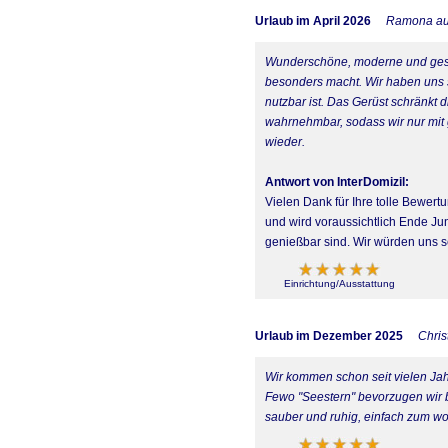
Urlaub im April 2026
Ramona aus
Wunderschöne, moderne und gesc
besonders macht. Wir haben uns s
nutzbar ist. Das Gerüst schränkt 
wahrnehmbar, sodass wir nur mit
wieder.
Antwort von InterDomizil:
Vielen Dank für Ihre tolle Bewert
und wird voraussichtlich Ende Ju
genießbar sind. Wir würden uns s
Einrichtung/Ausstattung
Urlaub im Dezember 2025
Chris
Wir kommen schon seit vielen Ja
Fewo "Seestern" bevorzugen wir be
sauber und ruhig, einfach zum wo