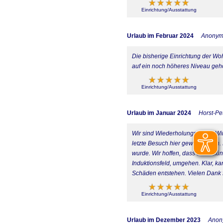
Einrichtung/Ausstattung
Urlaub im Februar 2024
Anony
Die bisherige Einrichtung der W
auf ein noch höheres Niveau geho
Einrichtung/Ausstattung
Urlaub im Januar 2024
Horst-Pe
Wir sind Wiederholungstäter :) W
letzte Besuch hier gewesen sein.
wurde. Wir hoffen, dass die zukü
Induktionsfeld, umgehen. Klar, k
Schäden entstehen. Vielen Dank 
Einrichtung/Ausstattung
Urlaub im Dezember 2023
Anon