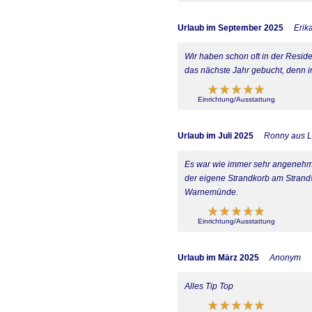
Urlaub im September 2025
Erik
Wir haben schon oft in der Resid
das nächste Jahr gebucht, denn 
Einrichtung/Ausstattung
Urlaub im Juli 2025
Ronny aus L
Es war wie immer sehr angenehm 
der eigene Strandkorb am Strand!
Warnemünde.
Einrichtung/Ausstattung
Urlaub im März 2025
Anonym
Alles Tip Top