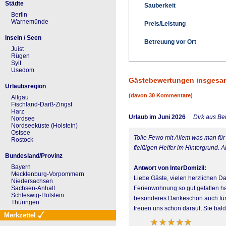
Städte
Sauberkeit
Berlin
Warnemünde
Preis/Leistung
Inseln / Seen
Betreuung vor Ort
Juist
Rügen
Sylt
Usedom
Gästebewertungen insgesa
Urlaubsregion
(davon 30 Kommentare)
Allgäu
Fischland-Darß-Zingst
Harz
Urlaub im Juni 2026
Dirk aus Ber
Nordsee
Nordseeküste (Holstein)
Ostsee
Tolle Fewo mit Allem was man für 
Rostock
fleißigen Helfer im Hintergrund. A
Bundesland/Provinz
Bayern
Antwort von InterDomizil:
Mecklenburg-Vorpommern
Liebe Gäste, vielen herzlichen Da
Niedersachsen
Ferienwohnung so gut gefallen ha
Sachsen-Anhalt
Schleswig-Holstein
besonderes Dankeschön auch für I
Thüringen
freuen uns schon darauf, Sie ba
Merkzettel