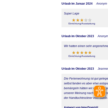
Urlaub im Januar 2024
Anonym
Super Lage
Einrichtung/Ausstattung
Urlaub im Oktober 2023
Anony
Wir hatten einen sehr angenehm
Einrichtung/Ausstattung
Urlaub im Oktober 2023
Jeanne
Die Ferienwohnung ist gut gelege
selbst fanden es aber eher entsp
bemängeln hätten wir nur 2 Dinge
unserer Meinung nach (im Interes
der Handtuchtrockner vom Staub be
Antwort von InterDomizil: