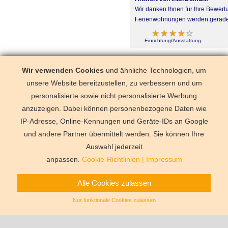
Wir danken Ihnen für Ihre Bewertu
Ferienwohnungen werden gerade ne
Einrichtung/Ausstattung
Urlaub im Juli 2023
Anonym
Wir verwenden Cookies
und ähnliche Technologien, um
unsere Website bereitzustellen, zu verbessern und um
Es war sehr schön und ruhig gel
personalisierte sowie nicht personalisierte Werbung
anzuzeigen. Dabei können personenbezogene Daten wie
Einrichtung/Ausstattung
IP-Adresse, Online-Kennungen und Geräte-IDs an Google
und andere Partner übermittelt werden. Sie können Ihre
Deutschland
Florida
Frankre
Schweden
Schweiz
Spanien
Auswahl jederzeit
Vermittlungsbe
anpassen.
Cookie-Richtlinien
|
Impressum
Alle Cookies zulassen
Nur funktionale Cookies zulassen