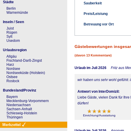
Städte
Sauberkeit
Berlin
Warnemünde
Preis/Leistung
Inseln / Seen
Betreuung vor Ort
Juist
Rügen
Sylt
Usedom
Gästebewertungen insgesa
Urlaubsregion
(davon 13 Kommentare)
Allgäu
Fischland-Darß-Zingst
Harz
Urlaub im Juli 2026
Fritz aus Me
Nordsee
Nordseeküste (Holstein)
Ostsee
wir haben uns sehr wohl gefühlt. 
Rostock
Bundesland/Provinz
Antwort von InterDomizil:
Bayern
Liebe Gäste, vielen Dank für Ihr
Mecklenburg-Vorpommern
dürfen!
Niedersachsen
Sachsen-Anhalt
Schleswig-Holstein
Einrichtung/Ausstattung
Thüringen
Merkzettel
Urlaub im Juli 2026
Anonym