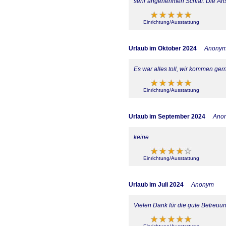
sehr angenehmen Schlaf. Die Ansp
Einrichtung/Ausstattung
Urlaub im Oktober 2024
Anony
Es war alles toll, wir kommen ger
Einrichtung/Ausstattung
Urlaub im September 2024
Ano
keine
Einrichtung/Ausstattung
Urlaub im Juli 2024
Anonym
Vielen Dank für die gute Betreuun