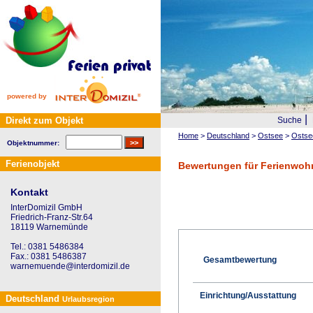
powered by
|
Direkt zum Objekt
Suche
Home
>
Deutschland
>
Ostsee
>
Ostse
Objektnummer:
Ferienobjekt
Bewertungen für Ferienwoh
Kontakt
InterDomizil GmbH
Friedrich-Franz-Str.64
18119 Warnemünde
Tel.: 0381 5486384
Fax.: 0381 5486387
Gesamtbewertung
warnemuende@interdomizil.de
Einrichtung/Ausstattung
Deutschland
Urlaubsregion