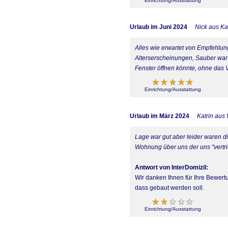
Einrichtung/Ausstattung
Urlaub im Juni 2024
Nick aus Ka
Alles wie erwartet von Empfehlun
Alterserscheinungen, Sauber war 
Fenster öffnen könnte, ohne das V
Einrichtung/Ausstattung
Urlaub im März 2024
Katrin aus
Lage war gut aber leider waren d
Wohnung über uns der uns "vertri
Antwort von InterDomizil:
Wir danken Ihnen für Ihre Bewertu
dass gebaut werden soll.
Einrichtung/Ausstattung