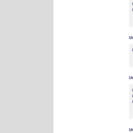
Ur
Ur
Ur