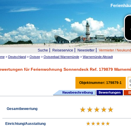
Ferienhäu
|
|
|
Suche
Reiseservice
Newsletter
Vermieter / Neukun
ome
>
Deutschland
>
Ostsee
>
Ostseebad Warnemünde
>
Warnemünde Altstadt
ewertungen für Ferienwohnung Sonnendeck Ref. 179879 Warnem
Objektnummer: 179879-1
Gesamtbewertung
Einrichtung/Ausstattung