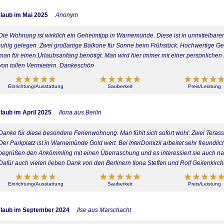
laub im Mai 2025
Anonym
Die Wohnung ist wirklich ein Geheimtipp in Warnemünde. Diese ist in unmittelbar
ruhig gelegen. Zwei großartige Balkone für Sonne beim Frühstück. Hochwertige Gerä
man für einen Urlaubsanfang benötigt. Man wird hier immer mit einer persönlichen N
von tollen Vermietern. Dankeschön
Einrichtung/Ausstattung
Sauberkeit
Preis/Leistung
laub im April 2025
Ilona aus Berlin
Danke für diese besondere Ferienwohnung. Man fühlt sich sofort wohl. Zwei Terass
Der Parkplatz ist in Warnemünde Gold wert. Bei InterDomizil arbeitet sehr freundl
begrüßen den Ankömmling mit einen Überraschung und es interessiert sie auch na
Dafür auch vielen lieben Dank von den Berlinern Ilona Steffen und Rolf Geilenkirc
Einrichtung/Ausstattung
Sauberkeit
Preis/Leistung
laub im September 2024
Ilse aus Marschacht