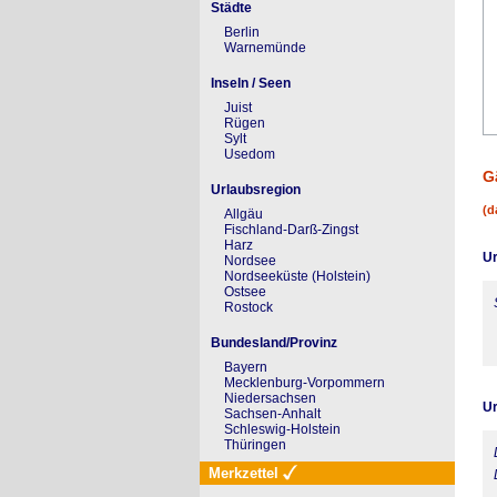
Städte
Berlin
Warnemünde
Inseln / Seen
Juist
Rügen
Sylt
Usedom
G
Urlaubsregion
(d
Allgäu
Fischland-Darß-Zingst
Harz
Ur
Nordsee
Nordseeküste (Holstein)
Ostsee
Rostock
Bundesland/Provinz
Bayern
Mecklenburg-Vorpommern
Niedersachsen
Ur
Sachsen-Anhalt
Schleswig-Holstein
Thüringen
Merkzettel