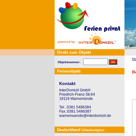
powered by
Direkt zum Objekt
H
Objektnummer:
Ferienobjekt
B
Kontakt
InterDomizil GmbH
Friedrich-Franz-Str.64
18119 Warnemünde
Tel.: 0381 5486384
Fax.:0381 5486387
warnemuende@interdomizil.de
Deutschland
Urlaubsregion