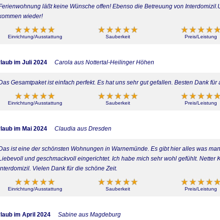
Ferienwohnung läßt keine Wünsche offen! Ebenso die Betreuung von Interdomizil.U
kommen wieder!
Einrichtung/Ausstattung
Sauberkeit
Preis/Leistung
laub im Juli 2024
Carola aus Nottertal-Heilinger Höhen
Das Gesamtpaket ist einfach perfekt. Es hat uns sehr gut gefallen. Besten Dank für a
Einrichtung/Ausstattung
Sauberkeit
Preis/Leistung
laub im Mai 2024
Claudia aus Dresden
Das ist eine der schönsten Wohnungen in Warnemünde. Es gibt hier alles was man
Liebevoll und geschmackvoll eingerichtet. Ich habe mich sehr wohl gefühlt. Netter
Interdomizil. Vielen Dank für die schöne Zeit.
Einrichtung/Ausstattung
Sauberkeit
Preis/Leistung
laub im April 2024
Sabine aus Magdeburg