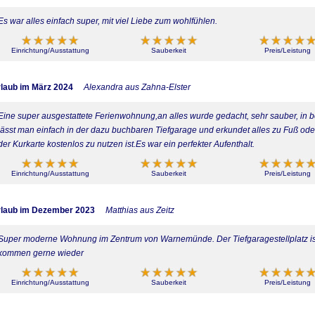
Es war alles einfach super, mit viel Liebe zum wohlfühlen.
Einrichtung/Ausstattung
Sauberkeit
Preis/Leistung
laub im März 2024
Alexandra aus Zahna-Elster
Eine super ausgestattete Ferienwohnung,an alles wurde gedacht, sehr sauber, in
lässt man einfach in der dazu buchbaren Tiefgarage und erkundet alles zu Fuß ode
der Kurkarte kostenlos zu nutzen ist.Es war ein perfekter Aufenthalt.
Einrichtung/Ausstattung
Sauberkeit
Preis/Leistung
laub im Dezember 2023
Matthias aus Zeitz
Super moderne Wohnung im Zentrum von Warnemünde. Der Tiefgaragestellplatz is
kommen gerne wieder
Einrichtung/Ausstattung
Sauberkeit
Preis/Leistung