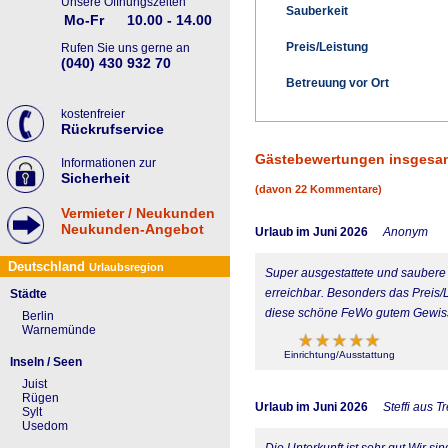
Unsere Öffnungszeiten
Sauberkeit
Mo-Fr
10.00 - 14.00
Preis/Leistung
Rufen Sie uns gerne an
(040) 430 932 70
Betreuung vor Ort
kostenfreier
Rückrufservice
Gästebewertungen insgesa
Informationen zur
Sicherheit
(davon 22 Kommentare)
Vermieter / Neukunden
Neukunden-Angebot
Urlaub im Juni 2026
Anonym
Deutschland
Urlaubsregion
Super ausgestattete und saubere 
erreichbar. Besonders das Preis/
Städte
diese schöne FeWo gutem Gewiss
Berlin
Warnemünde
Einrichtung/Ausstattung
Inseln / Seen
Juist
Rügen
Urlaub im Juni 2026
Steffi aus T
Sylt
Usedom
Die Unterkunft ist sehr gut.Wir si