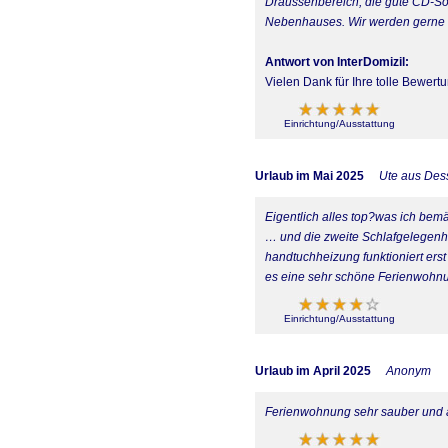
Draussenbereich, die gute CD-So
Nebenhauses. Wir werden gerne
Antwort von InterDomizil:
Vielen Dank für Ihre tolle Bewertu
Einrichtung/Ausstattung
Urlaub im Mai 2025
Ute aus Des
Eigentlich alles top?was ich bem
… und die zweite Schlafgelegenh
handtuchheizung funktioniert erst
es eine sehr schöne Ferienwohn
Einrichtung/Ausstattung
Urlaub im April 2025
Anonym
Ferienwohnung sehr sauber und al