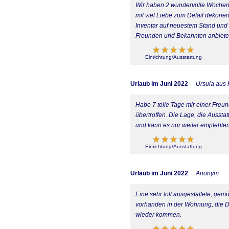
Wir haben 2 wundervolle Wochen i
mit viel Liebe zum Detail dekorie
Inventar auf neuestem Stand und
Freunden und Bekannten anbieten
Einrichtung/Ausstattung
Urlaub im Juni 2022
Ursula aus
Habe 7 tolle Tage mir einer Freu
übertroffen. Die Lage, die Aussta
und kann es nur weiter empfehlen
Einrichtung/Ausstattung
Urlaub im Juni 2022
Anonym
Eine sehr toll ausgestattete, gem
vorhanden in der Wohnung, die Du
wieder kommen.