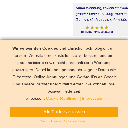
Super Wohnung, sowohl für Paare 
großer Spielesammlung. Auch die L
Terrasse sind ebenso sehr schön
Einrichtung/Ausstattung
Urlaub im September 2021
Andr
Wir verwenden Cookies
und ähnliche Technologien, um
unsere Website bereitzustellen, zu verbessern und um
Schöne Wohnung ,allerdings hätt
personalisierte sowie nicht personalisierte Werbung
anzuzeigen. Dabei können personenbezogene Daten wie
Einrichtung/Ausstattung
IP-Adresse, Online-Kennungen und Geräte-IDs an Google
und andere Partner übermittelt werden. Sie können Ihre
Deutschland
Florida
Frankre
Schweden
Schweiz
Spanien
Auswahl jederzeit
Vermittlungsbe
anpassen.
Cookie-Richtlinien
|
Impressum
Alle Cookies zulassen
Nur funktionale Cookies zulassen