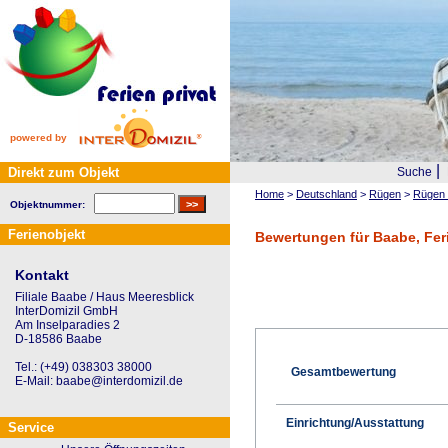
powered by
|
Direkt zum Objekt
Suche
Home
>
Deutschland
>
Rügen
>
Rügen 
Objektnummer:
Ferienobjekt
Bewertungen für Baabe, Fer
Kontakt
Filiale Baabe / Haus Meeresblick
InterDomizil GmbH
Am Inselparadies 2
D-18586 Baabe
Tel.: (+49) 038303 38000
Gesamtbewertung
E-Mail: baabe@interdomizil.de
Einrichtung/Ausstattung
Service