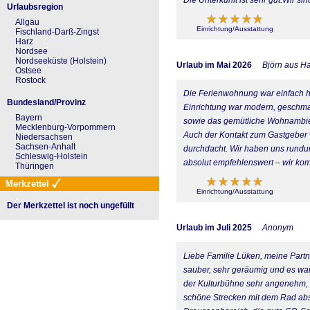
Urlaubsregion
Allgäu
Einrichtung/Ausstattung
Fischland-Darß-Zingst
Harz
Nordsee
Nordseeküste (Holstein)
Urlaub im Mai 2026
Björn aus H
Ostsee
Rostock
Die Ferienwohnung war einfach he
Bundesland/Provinz
Einrichtung war modern, geschmac
Bayern
sowie das gemütliche Wohnambien
Mecklenburg-Vorpommern
Auch der Kontakt zum Gastgeber wa
Niedersachsen
Sachsen-Anhalt
durchdacht. Wir haben uns rundum
Schleswig-Holstein
absolut empfehlenswert – wir ko
Thüringen
Merkzettel
Einrichtung/Ausstattung
Der Merkzettel ist noch ungefüllt
Urlaub im Juli 2025
Anonym
Liebe Familie Lüken, meine Partne
sauber, sehr geräumig und es war
der Kulturbühne sehr angenehm, 
schöne Strecken mit dem Rad abs