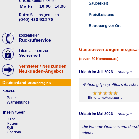
Unsere Öffnungszeiten
Sauberkeit
Mo-Fr
10.00 - 14.00
Preis/Leistung
Rufen Sie uns gerne an
(040) 430 932 70
Betreuung vor Ort
kostenfreier
Rückrufservice
Gästebewertungen insgesa
Informationen zur
Sicherheit
(davon 20 Kommentare)
Vermieter / Neukunden
Neukunden-Angebot
Urlaub im Juli 2026
Anonym
Deutschland
Urlaubsregion
Wohnung tip top. Alles sehr schö
Städte
Einrichtung/Ausstattung
Berlin
Warnemünde
Inseln / Seen
Urlaub im Mai 2026
Anonym
Juist
Rügen
Die Ferienwohnung ist wunderschö
Sylt
Usedom
wieder.