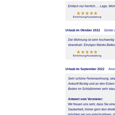
Einfach nur herrlich…. Lage, Wo
Einrichtung/Ausstattung
Urlaub im Oktober 2022
Günter 
Die Wohnung ist sehr hochwertig a
strandnah. Einziges Manko:Balko
Einrichtung/Ausstattung
Urlaub im September 2022
Ano
Sehr schöne Ferienwohnung, stran
Ankunft fleckig und an den Ecken 
Boden im Schlafzimmer sehr staub
Antwort vom Vermieter:
Wir freuen uns sehr, dass Sie ei
Sauberkeit, immer gern den direk
möchten wir uns entschuldigen, da