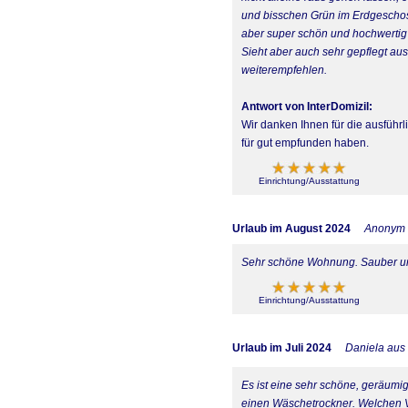
und bisschen Grün im Erdgescho
aber super schön und hochwertig 
Sieht aber auch sehr gepflegt au
weiterempfehlen.
Antwort von InterDomizil:
Wir danken Ihnen für die ausführl
für gut empfunden haben.
Einrichtung/Ausstattung
Urlaub im August 2024
Anonym
Sehr schöne Wohnung. Sauber un
Einrichtung/Ausstattung
Urlaub im Juli 2024
Daniela au
Es ist eine sehr schöne, geräumi
einen Wäschetrockner. Welchen Vo