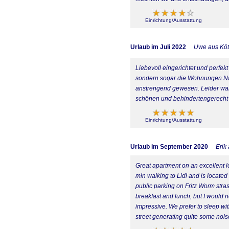
Einrichtung/Ausstattung
Urlaub im Juli 2022
Uwe aus Kö
Liebevoll eingerichtet und perfek
sondern sogar die Wohnungen Na
anstrengend gewesen. Leider war
schönen und behindertengerecht 
Einrichtung/Ausstattung
Urlaub im September 2020
Erik
Great apartment on an excellent l
min walking to Lidl and is located
public parking on Fritz Worm stras
breakfast and lunch, but I would n
impressive. We prefer to sleep wit
street generating quite some noise