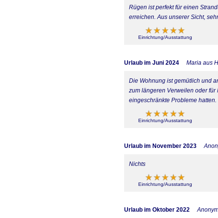
Rügen ist perfekt für einen Stra
erreichen. Aus unserer Sicht, seh
Einrichtung/Ausstattung
Urlaub im Juni 2024
Maria aus 
Die Wohnung ist gemütlich und ans
zum längeren Verweilen oder für Ma
eingeschränkte Probleme hatten. 
Einrichtung/Ausstattung
Urlaub im November 2023
Ano
Nichts
Einrichtung/Ausstattung
Urlaub im Oktober 2022
Anony