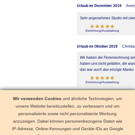
Urlaub im Dezember 2019
Anon
Sehr angenehmes Studio mit zwe
Einrichtung/Ausstattung
Urlaub im Oktober 2019
Christi
Wir haben die Ferienwohnung sehr
haben uns nicht gefallen, die war
das war auch das einzige Manko
Einrichtung/Ausstattung
Urlaub im Juni 2019
Anonym
Wir verwenden Cookies
und ähnliche Technologien, um
unsere Website bereitzustellen, zu verbessern und um
Sehr schön eingerichtete und ze
personalisierte sowie nicht personalisierte Werbung
anzuzeigen. Dabei können personenbezogene Daten wie
Einrichtung/Ausstattung
IP-Adresse, Online-Kennungen und Geräte-IDs an Google