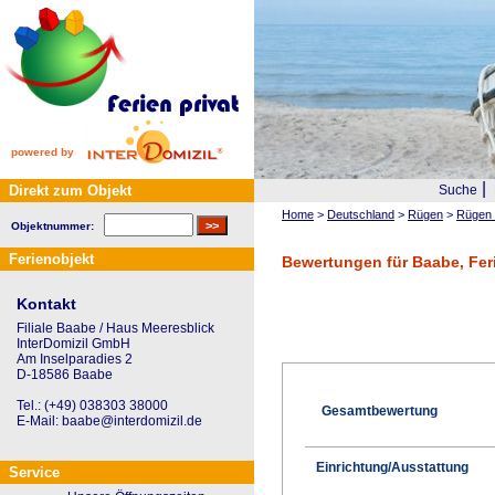
powered by
|
Direkt zum Objekt
Suche
Home
>
Deutschland
>
Rügen
>
Rügen 
Objektnummer:
Ferienobjekt
Bewertungen für Baabe, Fer
Kontakt
Filiale Baabe / Haus Meeresblick
InterDomizil GmbH
Am Inselparadies 2
D-18586 Baabe
Tel.: (+49) 038303 38000
Gesamtbewertung
E-Mail: baabe@interdomizil.de
Einrichtung/Ausstattung
Service