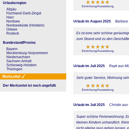
Urlaubsregion
Einrichtung/Ausstattung
Allgäu
Fischland-Darß-Zingst
Harz
Urlaub im August 2025
Barbara
Nordsee
Nordseeküste (Holstein)
Ostsee
Es ist eine sehr schöne geräumige
Rostock
zum Strand und zu den Geschäften
Bundesland/Provinz
Bayern
Einrichtung/Ausstattung
Mecklenburg-Vorpommern
Niedersachsen
Sachsen-Anhalt
Schleswig-Holstein
Urlaub im Juli 2025
Rayk aus M
Thüringen
Merkzettel
Sehr guter Service, Wohnung sehr
Der Merkzettel ist noch ungefüllt
Einrichtung/Ausstattung
Urlaub im Juli 2025
Christin aus
Super schöne Ferienwohnung. Einz
kleinen Kindern unhandlich. Klei
nicht alleine raus gehen lassen,