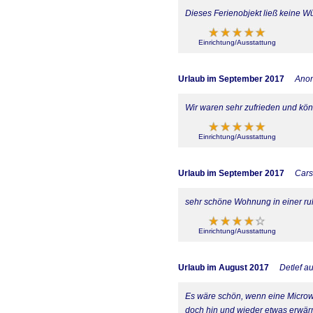
Dieses Ferienobjekt ließ keine W
Einrichtung/Ausstattung
Urlaub im September 2017
Ano
Wir waren sehr zufrieden und kö
Einrichtung/Ausstattung
Urlaub im September 2017
Cars
sehr schöne Wohnung in einer r
Einrichtung/Ausstattung
Urlaub im August 2017
Detlef au
Es wäre schön, wenn eine Microwe
doch hin und wieder etwas erwär