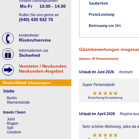
Unsere Öffnungszeiten
Sauberkeit
Mo-Fr
10.00 - 14.00
Preis/Leistung
Rufen Sie uns gerne an
(040) 430 932 70
Betreuung vor Ort
kostenfreier
Rückrufservice
Gästebewertungen insgesa
Informationen zur
Sicherheit
(davon 30 Kommentare)
Vermieter / Neukunden
Neukunden-Angebot
Urlaub im Juni 2026
Anonym
Deutschland
Urlaubsregion
Super Ferienobjekt
Städte
Einrichtung/Ausstattung
Berlin
Warnemünde
Inseln / Seen
Urlaub im April 2026
Regina au
Juist
Rügen
Sehr schöne Wohnung, alles da w
Sylt
Usedom