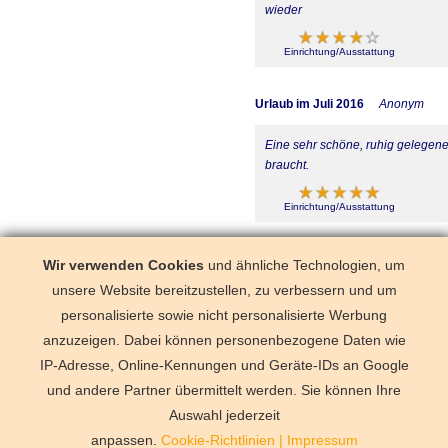
wieder
Einrichtung/Ausstattung
Urlaub im Juli 2016
Anonym
Eine sehr schöne, ruhig gelegen
braucht.
Einrichtung/Ausstattung
Urlaub im Mai 2016
Nico aus Ber
Wir verwenden Cookies
und ähnliche Technologien, um
unsere Website bereitzustellen, zu verbessern und um
Einfach zum weiterempfehlen.
personalisierte sowie nicht personalisierte Werbung
anzuzeigen. Dabei können personenbezogene Daten wie
Einrichtung/Ausstattung
IP-Adresse, Online-Kennungen und Geräte-IDs an Google
und andere Partner übermittelt werden. Sie können Ihre
Deutschland
Florida
Frankre
Schweden
Schweiz
Spanien
Auswahl jederzeit
Vermittlungsbe
anpassen.
Cookie-Richtlinien
|
Impressum