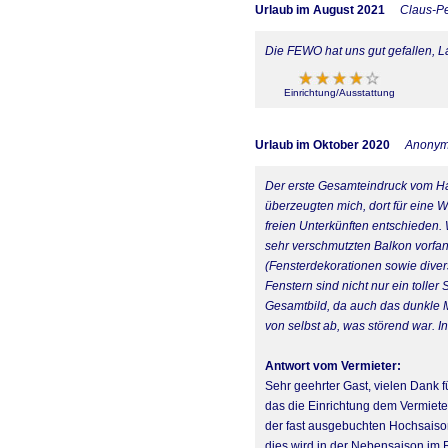
Urlaub im August 2021
Claus-Pe
Die FEWO hat uns gut gefallen, 
Einrichtung/Ausstattung
Urlaub im Oktober 2020
Anony
Der erste Gesamteindruck vom Hau
überzeugten mich, dort für eine 
freien Unterkünften entschieden.
sehr verschmutzten Balkon vorfan
(Fensterdekorationen sowie divers
Fenstern sind nicht nur ein toll
Gesamtbild, da auch das dunkle M
von selbst ab, was störend war. I
Antwort vom Vermieter:
Sehr geehrter Gast, vielen Dank f
das die Einrichtung dem Vermiete
der fast ausgebuchten Hochsaiso
dies wird in der Nebensaison im