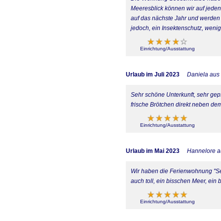
Meeresblick können wir auf jeden
auf das nächste Jahr und werden
jedoch, ein Insektenschutz, wenig
Einrichtung/Ausstattung
Urlaub im Juli 2023
Daniela aus
Sehr schöne Unterkunft, sehr gepfl
frische Brötchen direkt neben de
Einrichtung/Ausstattung
Urlaub im Mai 2023
Hannelore a
Wir haben die Ferienwohnung "See
auch toll, ein bisschen Meer, ei
Einrichtung/Ausstattung