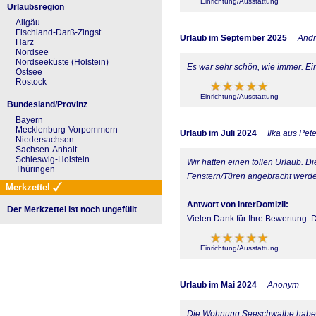
Einrichtung/Ausstattung
Urlaubsregion
Allgäu
Fischland-Darß-Zingst
Urlaub im September 2025
Andr
Harz
Nordsee
Nordseeküste (Holstein)
Es war sehr schön, wie immer. Ei
Ostsee
Rostock
Einrichtung/Ausstattung
Bundesland/Provinz
Bayern
Mecklenburg-Vorpommern
Urlaub im Juli 2024
Ilka aus Pet
Niedersachsen
Sachsen-Anhalt
Schleswig-Holstein
Wir hatten einen tollen Urlaub. D
Thüringen
Fenstern/Türen angebracht werd
Merkzettel
Antwort von InterDomizil:
Der Merkzettel ist noch ungefüllt
Vielen Dank für Ihre Bewertung.
Einrichtung/Ausstattung
Urlaub im Mai 2024
Anonym
Die Wohnung Seeschwalbe haben w