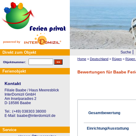
powered by
|
Direkt zum Objekt
Suche
Home
>
Deutschland
>
Rügen
>
Rügen 
Objektnummer:
Ferienobjekt
Bewertungen für Baabe Fer
Kontakt
Filiale Baabe / Haus Meeresblick
InterDomizil GmbH
Am Inselparadies 2
D-18586 Baabe
Tel.: (+49) 038303 38000
Gesamtbewertung
E-Mail: baabe@interdomizil.de
Einrichtung/Ausstattung
Service