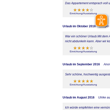
Das Appartement entsprach voll 
Einrichtung/Ausstattung
Urlaub im Oktober 2016
Ludger
War ein schöner Urlaub.Mit dem A
nicht abdunkeln kann. Aber wir 
Einrichtung/Ausstattung
Urlaub im September 2016
Ano
Sehr schöne, hochwertig ausgest
Einrichtung/Ausstattung
Urlaub im August 2016
Ulrike a
Ich würde empfehlen eine vernün