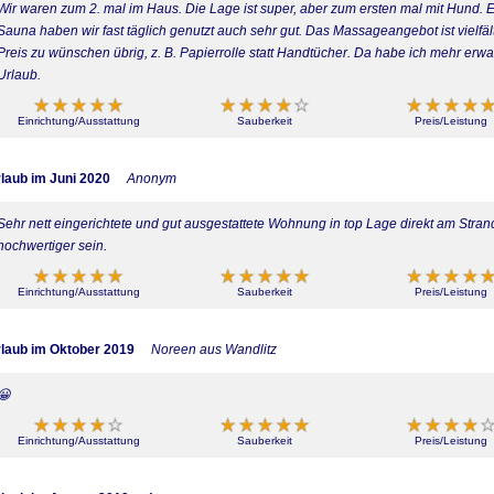
Wir waren zum 2. mal im Haus. Die Lage ist super, aber zum ersten mal mit Hund. Es i
Sauna haben wir fast täglich genutzt auch sehr gut. Das Massageangebot ist vielfäl
Preis zu wünschen übrig, z. B. Papierrolle statt Handtücher. Da habe ich mehr erwart
Urlaub.
Einrichtung/Ausstattung
Sauberkeit
Preis/Leistung
laub im Juni 2020
Anonym
Sehr nett eingerichtete und gut ausgestattete Wohnung in top Lage direkt am Stran
hochwertiger sein.
Einrichtung/Ausstattung
Sauberkeit
Preis/Leistung
laub im Oktober 2019
Noreen aus Wandlitz
😀
Einrichtung/Ausstattung
Sauberkeit
Preis/Leistung