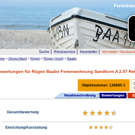
Ferienhäu
|
|
|
Suche
Reiseservice
Newsletter
Vermieter / Neukun
ome
>
Deutschland
>
Rügen
>
Rügen (Insel)
>
Baabe
ewertungen für Rügen Baabe Ferienwohnung Sandkorn A 2.07 Ref
Objektnummer: 128695-1
Gesamtbewertung
Einrichtung/Ausstattung