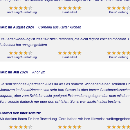
Einrichtung/Ausstattung
Sauberkeit
Preis/Leistung
laub im August 2024
Cornelia aus Kaltenkirchen
Die Ferienwohnung ist ideal für zwei Personen, die nicht täglich kochen möchten. 
Aufenthalt hat uns gut gefallen.
Einrichtung/Ausstattung
Sauberkeit
Preis/Leistung
laub im Juli 2024
Anonym
Ein sehr schönes Apartment. Alles da was es braucht. Wir haben einen schönen Ur
Matratzen im Schlafzimmer sind sehr hart.Sowas ist aber immer Geschmackssache. 
bequem, aber zum Schlafen nicht geeignet.Extrem durchgelegen das man mit dem R
Sohn konnte dadurch nur quer dort schlafen. Sonst war wirklich alles bestens.
Antwort von InterDomizil:
Wir danken Ihnen für Ihre Bewertung. Gern haben wir Ihre Hinweise weitergegeben