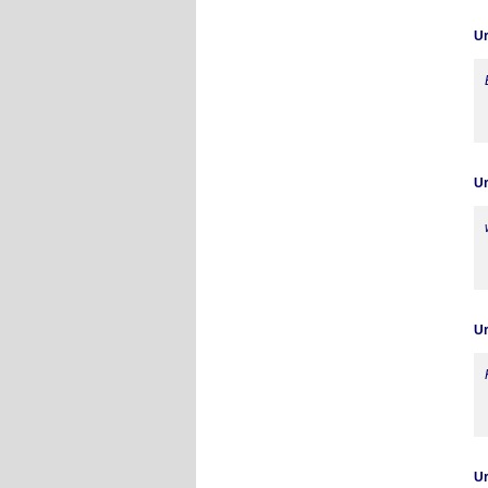
Ur
Ur
Ur
Ur