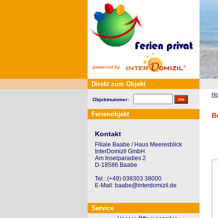
powered by
Direkt zum Objekt
H
Objektnummer:
Ferienobjekt
B
Kontakt
Filiale Baabe / Haus Meeresblick
InterDomizil GmbH
Am Inselparadies 2
D-18586 Baabe
Tel.: (+49) 038303 38000
E-Mail: baabe@interdomizil.de
Service