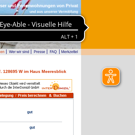
ser und Ferienwohnungen von Privat
und aus unserer Vermittlung
|
|
|
|
den
Wer wir sind
Presse
FAQ
Merkzettel
. 128695 W im Haus Meeresblick
gut
gut