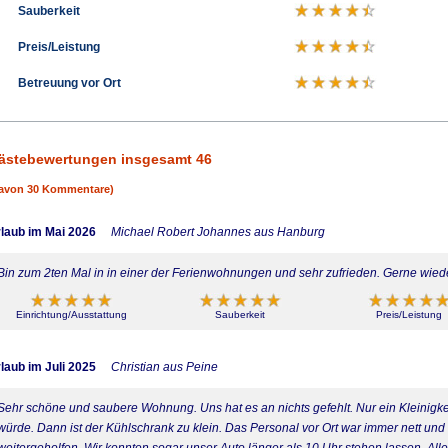
Sauberkeit
Preis/Leistung
Betreuung vor Ort
ästebewertungen insgesamt 46
avon 30 Kommentare)
laub im Mai 2026
Michael Robert Johannes aus Hanburg
Bin zum 2ten Mal in in einer der Ferienwohnungen und sehr zufrieden. Gerne wied
Einrichtung/Ausstattung
Sauberkeit
Preis/Leistung
laub im Juli 2025
Christian aus Peine
Sehr schöne und saubere Wohnung. Uns hat es an nichts gefehlt. Nur ein Kleinigk
würde. Dann ist der Kühlschrank zu klein. Das Personal vor Ort war immer nett und 
weitergeholfen. Wir konnten sogar unser Auto länger als 10 Uhr stehen lassen. All