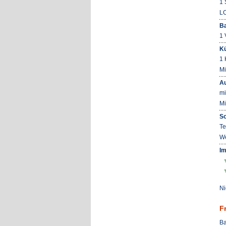
1 
L
B
1 
K
1 
Mi
Au
mi
Mi
So
Te
We
Im
Ni
F
Ba