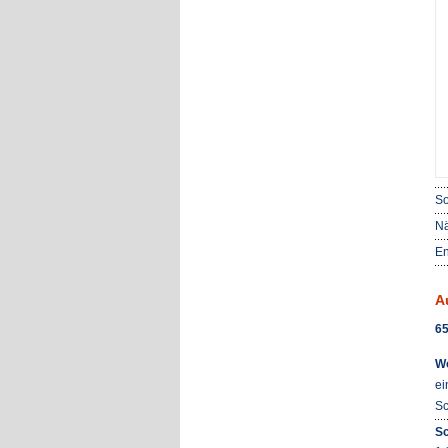
So
Nä
En
A
65
W
ei
Sc
Sc