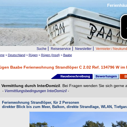
Ferienhäu
|
|
|
Suche
Reiseservice
Newsletter
Vermieter / Neukun
ome
>
Deutschland
>
Rügen
>
Rügen (Insel)
>
Baabe
ügen Baabe Ferienwohnung Strandlöper C 2.02 Ref. 134796 W im 
Vermittlung durch InterDomizil
. Bei Fragen wenden Sie sich gerne 
-
Vermittlungsbedingungen InterDomizil
-
Ferienwohnung Strandlöper, für 2 Personen
direkter Blick bis zum Meer, Balkon, direkte Strandlage, WLAN, Tief