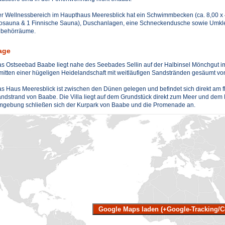
r Wellnessbereich im Haupthaus Meeresblick hat ein Schwimmbecken (ca. 8,00 x 4,
osauna & 1 Finnische Sauna), Duschanlagen, eine Schneckendusche sowie Umkl
behörräume.
age
s Ostseebad Baabe liegt nahe des Seebades Sellin auf der Halbinsel Mönchgut im
mitten einer hügeligen Heidelandschaft mit weitläufigen Sandstränden gesäumt v
s Haus Meeresblick ist zwischen den Dünen gelegen und befindet sich direkt am f
ndstrand von Baabe. Die Villa liegt auf dem Grundstück direkt zum Meer und dem 
gebung schließen sich der Kurpark von Baabe und die Promenade an.
Google Maps laden (+Google-Tracking/C