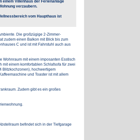
in einem Villenhaus der Ferienanlage
 Wohnung verzaubern.
Wellnessbereich vom Haupthaus ist
Ambiente. Die großzügige 2-Zimmer-
t zudem einen Balkon mit Blick bis zum
nhauses C und ist mit Fahrstuhl auch aus
ge Wohnraum mit einem imposanten Esstisch
mit einem komfortablen Schlafsofa für zwei
4 Blitzkochzonen), hochwertigem
affeemaschine und Toaster ist mit allem
rankraum. Zudem gibt es ein großes
erienwohnung.
bstellraum befindet sich in der Tiefgarage