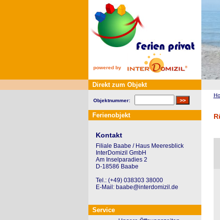
powered by
Direkt zum Objekt
H
Objektnummer:
Ferienobjekt
R
Kontakt
Filiale Baabe / Haus Meeresblick
InterDomizil GmbH
Am Inselparadies 2
D-18586 Baabe
Tel.: (+49) 038303 38000
E-Mail: baabe@interdomizil.de
Service