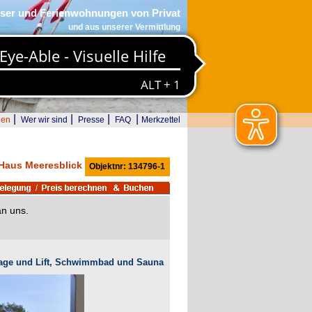
ser und Ferienwohnungen von Privat
und aus unserer Vermittlung
|
|
|
|
den
Wer wir sind
Presse
FAQ
Merkzettel
Haus Meeresblick
Objektnr: 134796-1
an uns.
garage und Lift, Schwimmbad und Sauna