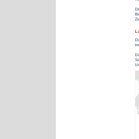
De
Bi
Zu
L
Da
in
Da
Sa
Um