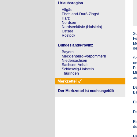
Urlaubsregion
Allgäu
Fischland-Darß-Zingst
Harz
Nordsee
Nordseeküste (Holstein)
Ostsee
Sc
Rostock
Fe
Me
Bundesland/Provinz
de
Bayern
Mecklenburg-Vorpommern
Sc
Niedersachsen
un
Sachsen-Anhalt
Pe
Schleswig-Holstein
Mi
Thüringen
au
Merkzettel
Da
Der Merkzettel ist noch ungefüllt
Ba
Ei
De
Ei
de
Ha