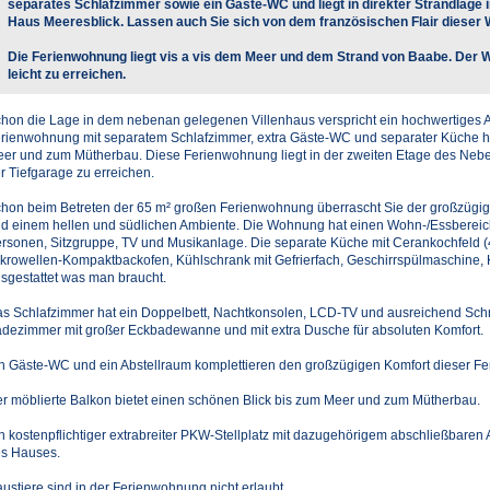
separates Schlafzimmer sowie ein Gäste-WC und liegt in direkter Strandlage 
Haus Meeresblick. Lassen auch Sie sich von dem französischen Flair dieser
Die Ferienwohnung liegt vis a vis dem Meer und dem Strand von Baabe. Der 
leicht zu erreichen.
hon die Lage in dem nebenan gelegenen Villenhaus verspricht ein hochwertiges 
rienwohnung mit separatem Schlafzimmer, extra Gäste-WC und separater Küche ha
er und zum Mütherbau. Diese Ferienwohnung liegt in der zweiten Etage des Nebe
r Tiefgarage zu erreichen.
hon beim Betreten der 65 m² großen Ferienwohnung überrascht Sie der großzügi
d einem hellen und südlichen Ambiente. Die Wohnung hat einen Wohn-/Essbereich 
rsonen, Sitzgruppe, TV und Musikanlage. Die separate Küche mit Cerankochfeld (
krowellen-Kompaktbackofen, Kühlschrank mit Gefrierfach, Geschirrspülmaschine, K
sgestattet was man braucht.
s Schlafzimmer hat ein Doppelbett, Nachtkonsolen, LCD-TV und ausreichend Sch
dezimmer mit großer Eckbadewanne und mit extra Dusche für absoluten Komfort.
n Gäste-WC und ein Abstellraum komplettieren den großzügigen Komfort dieser F
r möblierte Balkon bietet einen schönen Blick bis zum Meer und zum Mütherbau.
n kostenpflichtiger extrabreiter PKW-Stellplatz mit dazugehörigem abschließbaren A
s Hauses.
ustiere sind in der Ferienwohnung nicht erlaubt.