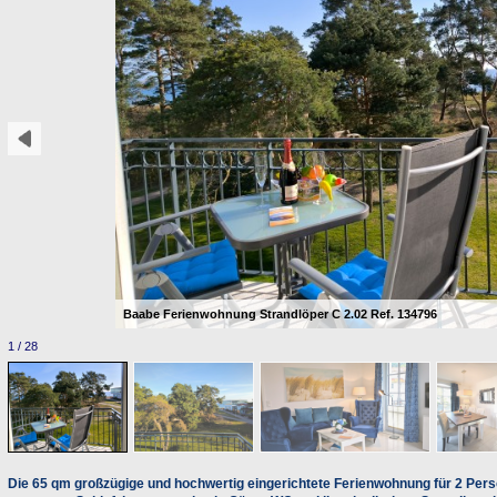
Baabe Ferienwohnung Strandlöper C 2.02 Ref. 134796
1 / 28
Die 65 qm großzügige und hochwertig eingerichtete Ferienwohnung für 2 Per