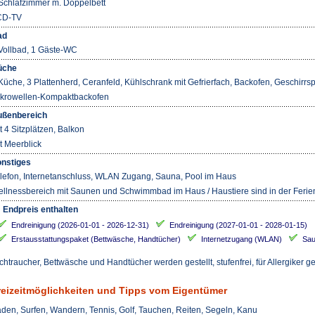
Schlafzimmer m. Doppelbett
CD-TV
ad
Vollbad, 1 Gäste-WC
üche
Küche, 3 Plattenherd, Ceranfeld, Kühlschrank mit Gefrierfach, Backofen, Geschirr
krowellen-Kompaktbackofen
ßenbereich
t 4 Sitzplätzen, Balkon
t Meerblick
nstiges
lefon, Internetanschluss, WLAN Zugang, Sauna, Pool im Haus
llnessbereich mit Saunen und Schwimmbad im Haus / Haustiere sind in der Ferie
 Endpreis enthalten
Endreinigung (2026-01-01 - 2026-12-31)
Endreinigung (2027-01-01 - 2028-01-15)
Erstausstattungspaket (Bettwäsche, Handtücher)
Internetzugang (WLAN)
Sa
chtraucher, Bettwäsche und Handtücher werden gestellt, stufenfrei, für Allergiker g
reizeitmöglichkeiten und Tipps vom Eigentümer
den, Surfen, Wandern, Tennis, Golf, Tauchen, Reiten, Segeln, Kanu