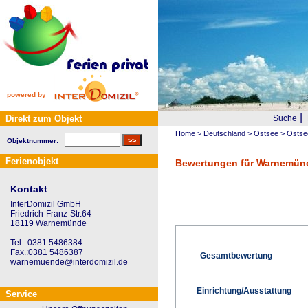
powered by
|
Direkt zum Objekt
Suche
Home
>
Deutschland
>
Ostsee
>
Ostse
Objektnummer:
Ferienobjekt
Bewertungen für Warnemünd
Kontakt
InterDomizil GmbH
Friedrich-Franz-Str.64
18119 Warnemünde
Tel.: 0381 5486384
Fax.:0381 5486387
Gesamtbewertung
warnemuende@interdomizil.de
Einrichtung/Ausstattung
Service