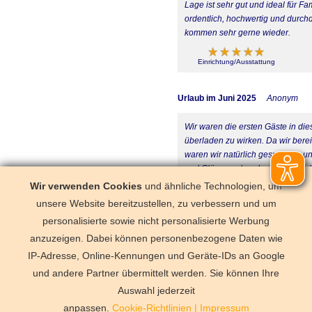
Lage ist sehr gut und ideal für F
ordentlich, hochwertig und durch
kommen sehr gerne wieder.
Einrichtung/Ausstattung
Urlaub im Juni 2025
Anonym
Wir waren die ersten Gäste in di
überladen zu wirken. Da wir bere
waren wir natürlich gespannt – un
und Gläser vorhanden sind, was be
Strandkorb auf dem Balkon, in de
Wir verwenden Cookies
und ähnliche Technologien, um
Personen perfekt geeignet – jede
unsere Website bereitzustellen, zu verbessern und um
jeden Fall wieder!
personalisierte sowie nicht personalisierte Werbung
anzuzeigen. Dabei können personenbezogene Daten wie
Einrichtung/Ausstattung
IP-Adresse, Online-Kennungen und Geräte-IDs an Google
und andere Partner übermittelt werden. Sie können Ihre
Deutschland
Florida
Frankre
Schweden
Schweiz
Spanien
Auswahl jederzeit
Vermittlungsbe
anpassen.
Cookie-Richtlinien
|
Impressum