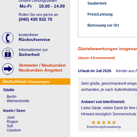
Unsere Öffnungszeiten
Sauberkeit
Mo-Fr
10.00 - 14.00
Preis/Leistung
Rufen Sie uns gerne an
(040) 430 932 70
Betreuung vor Ort
kostenfreier
Rückrufservice
Gästebewertungen insgesa
Informationen zur
Sicherheit
(davon 4 Kommentare)
Vermieter / Neukunden
Neukunden-Angebot
Urlaub im Juli 2026
Kerstin aus
Deutschland
Urlaubsregion
Sehr große, geschmackvoll einger
vorhanden, je nach Aufenthalts
Städte
Berlin
Warnemünde
Antwort von InterDomizil:
Liebe Gäste, vielen Dank für Ihre
Inseln / Seen
Hinweis bezüglich Sonnenschutz 
Juist
Rügen
Sylt
Einrichtung/Ausstattung
Usedom