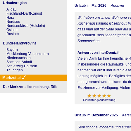
Urlaubsregion
Urlaub im Mai 2026
Anonym
Allgäu
Fischland-Darß-Zingst
Wir haben uns in der Wohnung seh
Harz
Nordsee
Küchenausstattung ist sehr gut. Wa
Nordseeküste (Holstein)
dass man auf der Seite oder auf 
Ostsee
Rostock
geschlafen. Also lieber eigene K
Sonnenschutz.
Bundesland/Provinz
Bayern
Antwort von InterDomizil:
Mecklenburg-Vorpommern
Niedersachsen
Vielen Dank für Ihre freundliche
Sachsen-Anhalt
insbesondere die Raumaufteilung
Schleswig-Holstein
nehmen wir ernst und leiten dies
Thüringen
Lösung möglich ist. Bezüglich der
Merkzettel
untergebracht werden kann, da de
Der Merkzettel ist noch ungefüllt
Esszimmer zur Verfügung. Vielen 
Einrichtung/Ausstattung
Urlaub im Dezember 2025
Kerst
Sehr schöne, moderne und äußerst