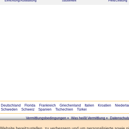
Einrichtung/Ausstattung
Sauberkeit
Preis/Leistung
Deutschland
Florida
Frankreich
Griechenland
Italien
Kroatien
Niederla
Schweden
Schweiz
Spanien
Tschechien
Türkei
•
•
Vermittlungsbedingungen
Was heißt Vermittlung
Datenschut
ebsite bereitzustellen, zu verbessern und um personalisierte sowie n