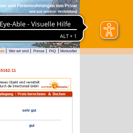
ser und Ferienwohnungen von Privat
und aus unserer Vermittlung
|
|
|
|
den
Wer wir sind
Presse
FAQ
Merkzettel
65162-11
sehr gut
gut