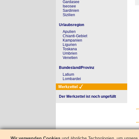
Gardasee
Iseosee
Sardinien
Sizilien
Urlaubsregion
Apulien
Chianti-Gebiet
Kampanien
Ligurien
Toskana
Umbrien
Venetien
Bundesland/Provinz
Latium
Lombardei
Merkzettel
Der Merkzettel ist noch ungefüllt
Wir verwenden Cookies
und ähnliche Technologien, um unsere W