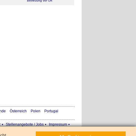
Betreuung vor Ort
nde
Österreich
Polen
Portugal
•
•
•
z
Stellenangebote / Jobs
Impressum
icht