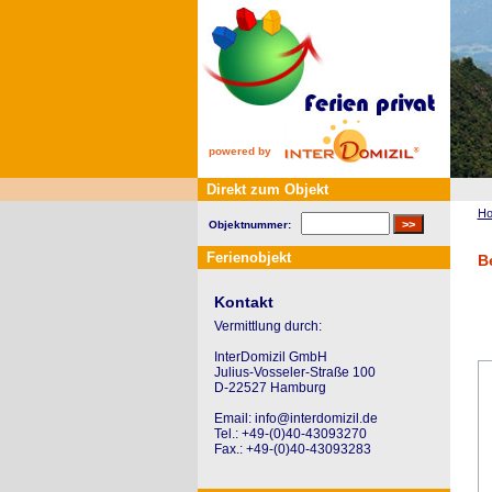
powered by
Direkt zum Objekt
H
Objektnummer:
Ferienobjekt
B
Kontakt
Vermittlung durch:
InterDomizil GmbH
Julius-Vosseler-Straße 100
D-22527 Hamburg
Email: info@interdomizil.de
Tel.: +49-(0)40-43093270
Fax.: +49-(0)40-43093283