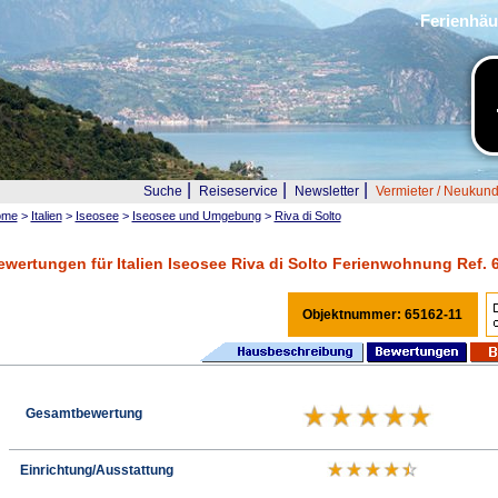
Ferienhäu
|
|
|
Suche
Reiseservice
Newsletter
Vermieter / Neukun
ome
>
Italien
>
Iseosee
>
Iseosee und Umgebung
>
Riva di Solto
ewertungen für Italien Iseosee Riva di Solto Ferienwohnung Ref. 
Objektnummer: 65162-11
Gesamtbewertung
Einrichtung/Ausstattung