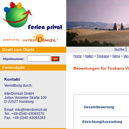
powered by
|
Direkt zum Objekt
Suche
Home
>
Italien
>
Toskana
>
Siena
>
Val 
Objektnummer:
Ferienobjekt
Bewertungen für Toskana Vi
Kontakt
Vermittlung durch:
InterDomizil GmbH
Julius-Vosseler-Straße 100
D-22527 Hamburg
Gesamtbewertung
Email: info@interdomizil.de
Tel.: +49-(0)40-43093270
Fax.: +49-(0)40-43093283
Einrichtung/Ausstattung