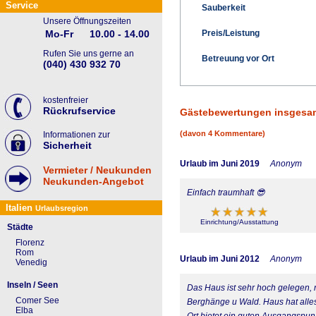
Service
Sauberkeit
Unsere Öffnungszeiten
Preis/Leistung
Mo-Fr
10.00 - 14.00
Rufen Sie uns gerne an
Betreuung vor Ort
(040) 430 932 70
kostenfreier
Rückrufservice
Gästebewertungen insgesa
(davon 4 Kommentare)
Informationen zur
Sicherheit
Urlaub im Juni 2019
Anonym
Vermieter / Neukunden
Neukunden-Angebot
Einfach traumhaft 😎
Italien
Urlaubsregion
Einrichtung/Ausstattung
Städte
Florenz
Rom
Urlaub im Juni 2012
Anonym
Venedig
Inseln / Seen
Das Haus ist sehr hoch gelegen, 
Comer See
Berghänge u Wald. Haus hat alles 
Elba
Ort bietet ein guten Ausgangspunk