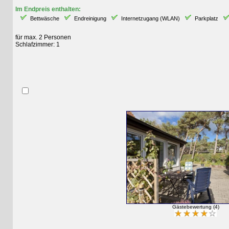
Im Endpreis enthalten:
Bettwäsche
Endreinigung
Internetzugang (WLAN)
Parkplatz
St
für max. 2 Personen
Schlafzimmer: 1
Gästebewertung (4)