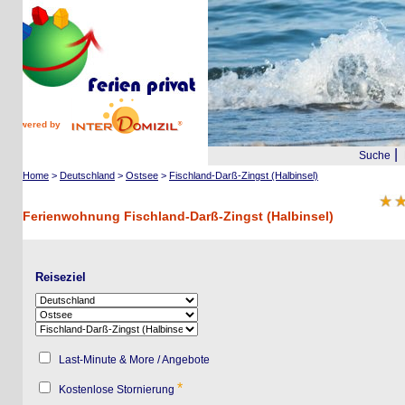
wered by
|
Suche
Reis
Home
>
Deutschland
>
Ostsee
>
Fischland-Darß-Zingst (Halbinsel)
Ferienwohnung Fischland-Darß-Zingst (Halbinsel)
Reiseziel
Last-Minute & More / Angebote
*
Kostenlose Stornierung