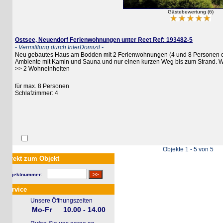
Gästebewertung (6)
Ostsee, Neuendorf Ferienwohnungen unter Reet Ref: 193482-5
- Vermittlung durch InterDomizil -
Neu gebautes Haus am Bodden mit 2 Ferienwohnungen (4 und 8 Personen oder
Ambiente mit Kamin und Sauna und nur einen kurzen Weg bis zum Strand. WLAN 
>> 2 Wohneinheiten
für max. 8 Personen
Schlafzimmer: 4
Objekte 1 - 5 von 5
rekt zum Objekt
jektnummer:
rvice
Unsere Öffnungszeiten
Mo-Fr
10.00 - 14.00