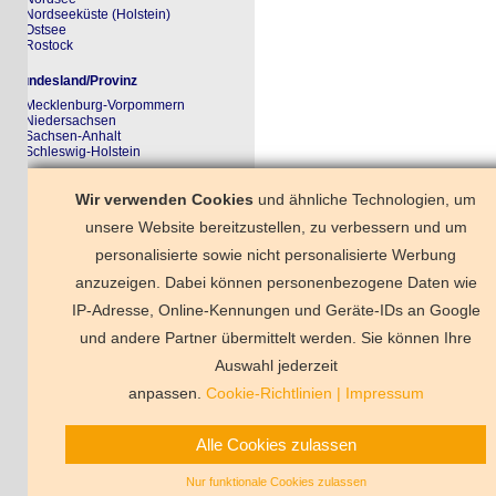
Nordseeküste (Holstein)
Ostsee
Rostock
ndesland/Provinz
Mecklenburg-Vorpommern
Niedersachsen
Sachsen-Anhalt
Schleswig-Holstein
rkzettel
Wir verwenden Cookies
und ähnliche Technologien, um
r Merkzettel ist noch ungefüllt
unsere Website bereitzustellen, zu verbessern und um
personalisierte sowie nicht personalisierte Werbung
anzuzeigen. Dabei können personenbezogene Daten wie
Dierhagen
Wieck a. Darß
IP-Adresse, Online-Kennungen und Geräte-IDs an Google
und andere Partner übermittelt werden. Sie können Ihre
Deutschland
Florida
Frankreich
Schweden
Schweiz
Spanien
Ts
Auswahl jederzeit
Vermittlungsbeding
anpassen.
Cookie-Richtlinien
|
Impressum
Alle Cookies zulassen
Nur funktionale Cookies zulassen