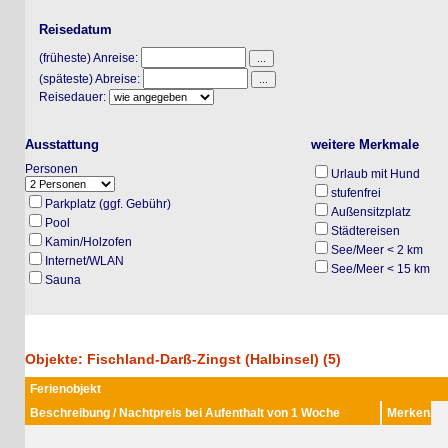
Reisedatum
(früheste) Anreise:
(späteste) Abreise:
Reisedauer:
Ausstattung
weitere Merkmale
Personen
Urlaub mit Hund
stufenfrei
Parkplatz (ggf. Gebühr)
Außensitzplatz
Pool
Städtereisen
Kamin/Holzofen
See/Meer < 2 km
Internet/WLAN
See/Meer < 15 km
Sauna
Objekte: Fischland-Darß-Zingst (Halbinsel) (5)
Ferienobjekt
Beschreibung / Nachtpreis bei Aufenthalt von 1 Woche
Merken