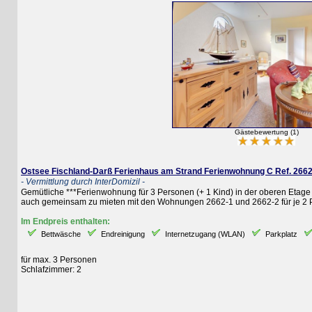
Gästebewertung (1)
Ostsee Fischland-Darß Ferienhaus am Strand Ferienwohnung C Ref. 2662-3
- Vermittlung durch InterDomizil -
Gemütliche ***Ferienwohnung für 3 Personen (+ 1 Kind) in der oberen Etage eine
auch gemeinsam zu mieten mit den Wohnungen 2662-1 und 2662-2 für je 2 Per
Im Endpreis enthalten:
Bettwäsche
Endreinigung
Internetzugang (WLAN)
Parkplatz
St
für max. 3 Personen
Schlafzimmer: 2