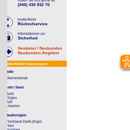
Rufen Sie uns gerne an
(040) 430 932 70
kostenfreier
Rückrufservice
Informationen zur
Sicherheit
Vermieter / Neukunden
Neukunden-Angebot
utschland
Urlaubsregion
ädte
Warnemünde
seln / Seen
Juist
Rügen
Sylt
Usedom
laubsregion
Fischland-Darß-Zingst
Harz
Nordsee