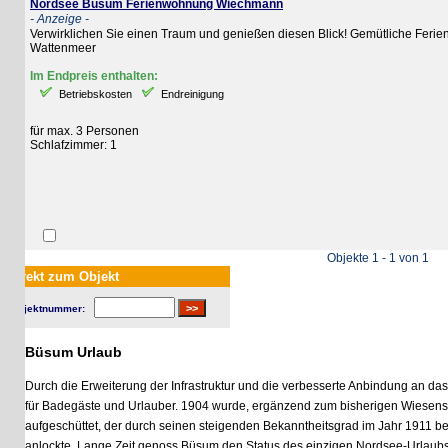
Nordsee Büsum Ferienwohnung Wiechmann
- Anzeige -
Verwirklichen Sie einen Traum und genießen diesen Blick! Gemütliche Ferienwoh
Wattenmeer
Im Endpreis enthalten:
Betriebskosten
Endreinigung
für max. 3 Personen
Schlafzimmer: 1
Objekte 1 - 1 von 1
rekt zum Objekt
jektnummer:
Büsum Urlaub
Durch die Erweiterung der Infrastruktur und die verbesserte Anbindung an das Fe
für Badegäste und Urlauber. 1904 wurde, ergänzend zum bisherigen Wiesenstran
aufgeschüttet, der durch seinen steigenden Bekanntheitsgrad im Jahr 1911 berei
anlockte. Lange Zeit genoss Büsum den Status des einzigen Nordsee-Urlaubsorts