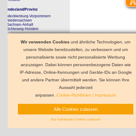
ndesland/Provinz
Mecklenburg-Vorpommern
Niedersachsen
Sachsen-Anhalt
Schleswig-Holstein
rkzettel
Wir verwenden Cookies
und ähnliche Technologien, um
r Merkzettel ist noch ungefüllt
unsere Website bereitzustellen, zu verbessern und um
personalisierte sowie nicht personalisierte Werbung
anzuzeigen. Dabei können personenbezogene Daten wie
Büsum Mitte
IP-Adresse, Online-Kennungen und Geräte-IDs an Google
und andere Partner übermittelt werden. Sie können Ihre
Deutschland
Florida
Frankreich
Schweden
Schweiz
Spanien
Ts
Auswahl jederzeit
Vermittlungsbeding
anpassen.
Cookie-Richtlinien
|
Impressum
Alle Cookies zulassen
Nur funktionale Cookies zulassen