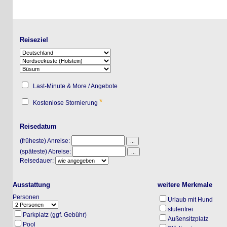
Reiseziel
Last-Minute & More / Angebote
*
Kostenlose Stornierung
Reisedatum
(früheste) Anreise:
(späteste) Abreise:
Reisedauer:
Ausstattung
weitere Merkmale
Personen
Urlaub mit Hund
stufenfrei
Parkplatz (ggf. Gebühr)
Außensitzplatz
Pool