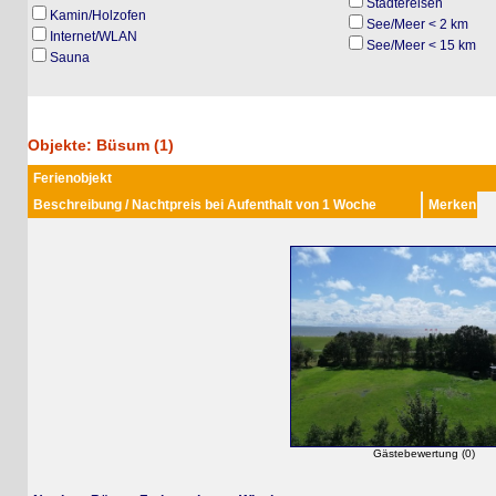
Städtereisen
Kamin/Holzofen
See/Meer < 2 km
Internet/WLAN
See/Meer < 15 km
Sauna
Objekte: Büsum (1)
Ferienobjekt
Beschreibung / Nachtpreis bei Aufenthalt von 1 Woche
Merken
Gästebewertung (0)