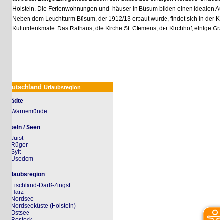
Holstein. Die Ferienwohnungen und -häuser in Büsum bilden einen idealen Ausga
Neben dem Leuchtturm Büsum, der 1912/13 erbaut wurde, findet sich in der Kirch
Kulturdenkmale: Das Rathaus, die Kirche St. Clemens, der Kirchhof, einige Grabm
utschland
Urlaubsregion
ädte
Warnemünde
seln / Seen
Juist
Rügen
Sylt
Usedom
laubsregion
Fischland-Darß-Zingst
Harz
Nordsee
Nordseeküste (Holstein)
Ostsee
Rostock