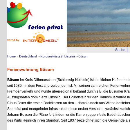
wered by
|
Suche
Reis
Home
>
Deutschland
>
Nordseeküste (Holstein)
>
Büsum
Ferienwohnung Büsum
Büsum
im Kreis Dithmarschen (Schleswig-Holstein) ist ein kleiner Hafenort direkt
seit 1585 mit dem Festland verbunden ist. Mit seinen zahlreichen Ferienwohnung
Fremdenverkehr und wurde überregional bekannt durch z.B. die Büsumer Krabben 
Ausflugshafen dominierte Ortsbild. Der Grundstein für den Tourismus wurde im 19. 
Claus Bruer die ersten Badekarren an den – damals noch aus Wiese bestehenden 
Sturmflut und mangelnder Infrastruktur diese ersten Versuche zunächst zunichte g
Johann Boysen die Pläne fort, indem er die Karren gegen feste Badehäuschen ersetz
des Wirts Heinrich ihren Standort. Seit 1837 bezeichnet sich die Gemeinde als
Nor