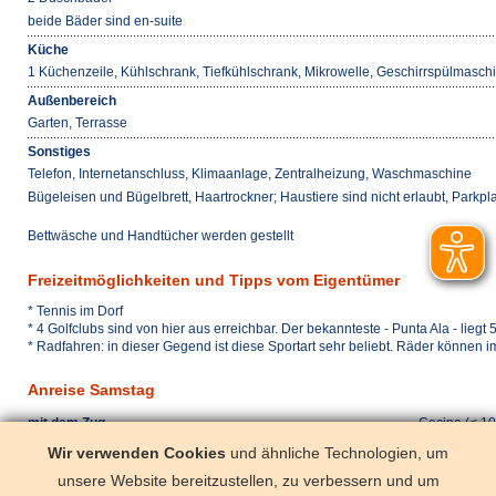
beide Bäder sind en-suite
Küche
1 Küchenzeile, Kühlschrank, Tiefkühlschrank, Mikrowelle, Geschirrspülmasch
Außenbereich
Garten, Terrasse
Sonstiges
Telefon, Internetanschluss, Klimaanlage, Zentralheizung, Waschmaschine
Bügeleisen und Bügelbrett, Haartrockner; Haustiere sind nicht erlaubt, Parkp
Bettwäsche und Handtücher werden gestellt
Freizeitmöglichkeiten und Tipps vom Eigentümer
* Tennis im Dorf
* 4 Golfclubs sind von hier aus erreichbar. Der bekannteste - Punta Ala - liegt
* Radfahren: in dieser Gegend ist diese Sportart sehr beliebt. Räder können 
Anreise Samstag
mit dem Zug
Cecina (< 10
mit dem Pkw
Auto notwen
Wir verwenden Cookies
und ähnliche Technologien, um
unsere Website bereitzustellen, zu verbessern und um
mit dem Flugzeug
Pisa (< 70 k