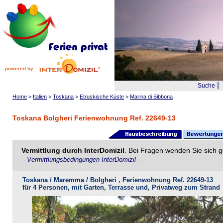
powered by
|
Suche
Home
>
Italien
>
Toskana
>
Etruskische Küste
>
Marina di Bibbona
Toskana Bolgheri Ferienwohnung Ref. 22649-13
Vermittlung durch InterDomizil
. Bei Fragen wenden Sie sich g
-
Vermittlungsbedingungen InterDomizil
-
Toskana / Maremma / Bolgheri , Ferienwohnung Ref. 22649-13
für 4 Personen, mit Garten, Terrasse und, Privatweg zum Strand