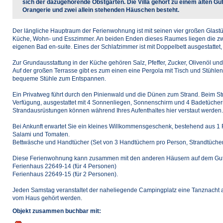
sich der dazugehörende Obstgarten. Die Villa gehört zu einem alten Gut
Orangerie und zwei allein stehenden Häuschen besteht.
Der längliche Hauptraum der Ferienwohnung ist mit seinen vier großen Glastüren
Küche, Wohn- und Esszimmer. An beiden Enden dieses Raumes liegen die zwe
eigenen Bad en-suite. Eines der Schlafzimmer ist mit Doppelbett ausgestattet,
Zur Grundausstattung in der Küche gehören Salz, Pfeffer, Zucker, Olivenöl und
Auf der großen Terrasse gibt es zum einen eine Pergola mit Tisch und Stühle
bequeme Stühle zum Entspannen.
Ein Privatweg führt durch den Pinienwald und die Dünen zum Strand. Beim Stra
Verfügung, ausgestattet mit 4 Sonnenliegen, Sonnenschirm und 4 Badetüchern. 
Strandausrüstungen können während Ihres Aufenthaltes hier verstaut werden.
Bei Ankunft erwartet Sie ein kleines Willkommensgeschenk, bestehend aus 1 
Salami und Tomaten.
Bettwäsche und Handtücher (Set von 3 Handtüchern pro Person, Strandtüche
Diese Ferienwohnung kann zusammen mit den anderen Häusern auf dem Gut
Ferienhaus 22649-14 (für 4 Personen)
Ferienhaus 22649-15 (für 2 Personen).
Jeden Samstag veranstaltet der naheliegende Campingplatz eine Tanznacht ab
vom Haus gehört werden.
Objekt zusammen buchbar mit: