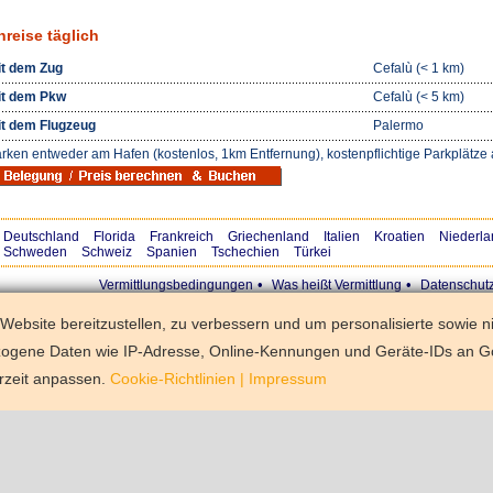
nreise täglich
t dem Zug
Cefalù (< 1 km)
t dem Pkw
Cefalù (< 5 km)
t dem Flugzeug
Palermo
rken entweder am Hafen (kostenlos, 1km Entfernung), kostenpflichtige Parkplätz
Deutschland
Florida
Frankreich
Griechenland
Italien
Kroatien
Niederla
Schweden
Schweiz
Spanien
Tschechien
Türkei
•
•
Vermittlungsbedingungen
Was heißt Vermittlung
Datenschut
ebsite bereitzustellen, zu verbessern und um personalisierte sowie n
zogene Daten wie IP-Adresse, Online-Kennungen und Geräte-IDs an G
rzeit anpassen.
Cookie-Richtlinien
|
Impressum