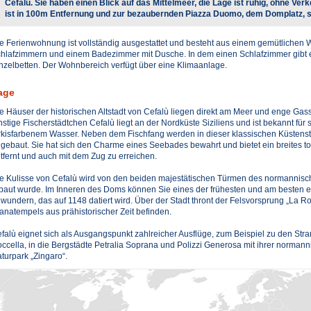
Cefalú. Sie haben einen Blick auf das Mittelmeer, die Lage ist ruhig, ohne Ver
ist in 100m Entfernung und zur bezaubernden Piazza Duomo, dem Domplatz, s
e Ferienwohnung ist vollständig ausgestattet und besteht aus einem gemütliche
hlafzimmern und einem Badezimmer mit Dusche. In dem einen Schlafzimmer gibt e
nzelbetten. Der Wohnbereich verfügt über eine Klimaanlage.
age
e Häuser der historischen Altstadt von Cefalù liegen direkt am Meer und enge Gas
nstige Fischerstädtchen Cefalù liegt an der Nordküste Siziliens und ist bekannt fü
rkisfarbenem Wasser. Neben dem Fischfang werden in dieser klassischen Küstensta
gebaut. Sie hat sich den Charme eines Seebades bewahrt und bietet ein breites to
tfernt und auch mit dem Zug zu erreichen.
e Kulisse von Cefalù wird von den beiden majestätischen Türmen des normannisc
baut wurde. Im Inneren des Doms können Sie eines der frühesten und am besten e
wundern, das auf 1148 datiert wird. Über der Stadt thront der Felsvorsprung „La R
anatempels aus prähistorischer Zeit befinden.
falù eignet sich als Ausgangspunkt zahlreicher Ausflüge, zum Beispiel zu den Str
ccella, in die Bergstädte Petralia Soprana und Polizzi Generosa mit ihrer norman
turpark „Zingaro“.