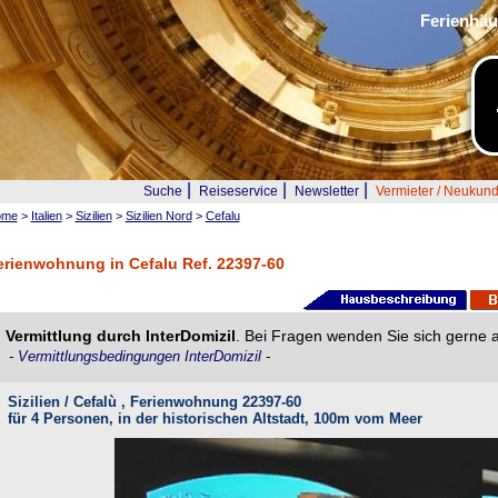
Ferienhäu
|
|
|
Suche
Reiseservice
Newsletter
Vermieter / Neukun
ome
>
Italien
>
Sizilien
>
Sizilien Nord
>
Cefalu
erienwohnung in Cefalu Ref. 22397-60
Vermittlung durch InterDomizil
. Bei Fragen wenden Sie sich gerne 
-
Vermittlungsbedingungen InterDomizil
-
Sizilien / Cefalù , Ferienwohnung 22397-60
für 4 Personen, in der historischen Altstadt, 100m vom Meer