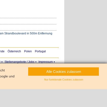
e am Strandboulevard in 500m Entfernung
nde
Österreich
Polen
Portugal
•
•
•
z
Stellenangebote / Jobs
Impressum
icht
Alle Cookies zulassen
oogle und
Nur funktionale Cookies zulassen