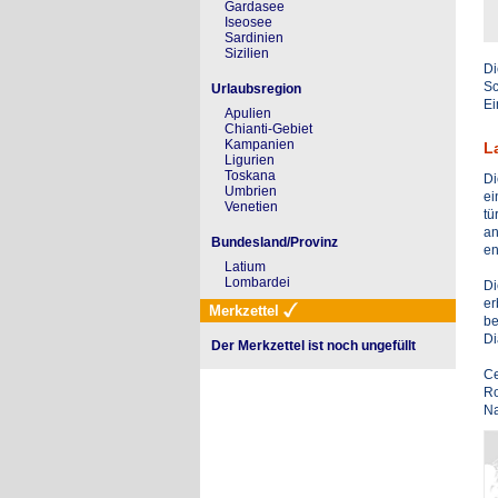
Gardasee
Iseosee
Sardinien
Sizilien
Di
Sc
Urlaubsregion
Ei
Apulien
Chianti-Gebiet
Kampanien
L
Ligurien
Toskana
Di
Umbrien
ei
Venetien
tü
an
Bundesland/Provinz
en
Latium
Lombardei
Di
er
Merkzettel
be
Di
Der Merkzettel ist noch ungefüllt
Ce
Ro
Na