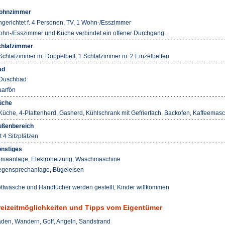
ohnzimmer
ngerichtet f. 4 Personen, TV, 1 Wohn-/Esszimmer
hn-/Esszimmer und Küche verbindet ein offener Durchgang.
hlafzimmer
Schlafzimmer m. Doppelbett, 1 Schlafzimmer m. 2 Einzelbetten
ad
Duschbad
arfön
üche
Küche, 4-Plattenherd, Gasherd, Kühlschrank mit Gefrierfach, Backofen, Kaffeemas
ßenbereich
t 4 Sitzplätzen
nstiges
imaanlage, Elektroheizung, Waschmaschine
gensprechanlage, Bügeleisen
ttwäsche und Handtücher werden gestellt, Kinder willkommen
reizeitmöglichkeiten und Tipps vom Eigentümer
den, Wandern, Golf, Angeln, Sandstrand