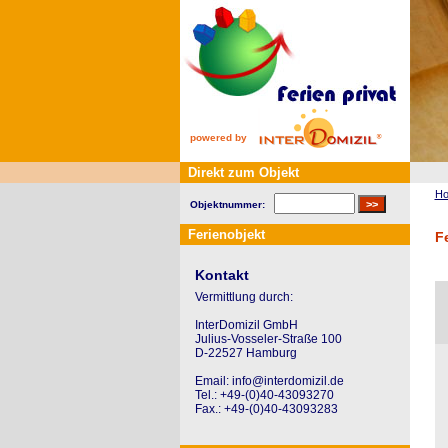
powered by
Direkt zum Objekt
H
Objektnummer:
Ferienobjekt
F
Kontakt
Vermittlung durch:
InterDomizil GmbH
Julius-Vosseler-Straße 100
D-22527 Hamburg
Email: info@interdomizil.de
Tel.: +49-(0)40-43093270
Fax.: +49-(0)40-43093283