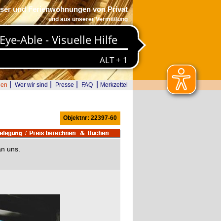
ser und Ferienwohnungen von Privat
und aus unserer Vermittlung
|
|
|
|
den
Wer wir sind
Presse
FAQ
Merkzettel
Objektnr: 22397-60
an uns.