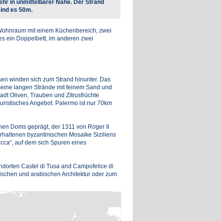
kehr in unmittelbarer Nähe. Der Strand
ind es 50m.
n Wohnraum mit einem Küchenbereich, zwei
s ein Doppelbett, im anderen zwei
sen winden sich zum Strand hinunter. Das
r seine langen Strände mit feinem Sand und
dt Oliven, Trauben und Zitrusfrüchte
uristisches Angebot. Palermo ist nur 70km
hen Doms geprägt, der 1311 von Roger II
rhaltenen byzantinischen Mosaike Siziliens
occa“, auf dem sich Spuren eines
andorten Castel di Tusa and Campofelice di
nischen und arabischen Architektur oder zum