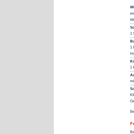
W
ei
Wo
Sc
1 
B
1 
Ha
K
1 
Au
mi
So
Kl
Ge
Be
F
Ba