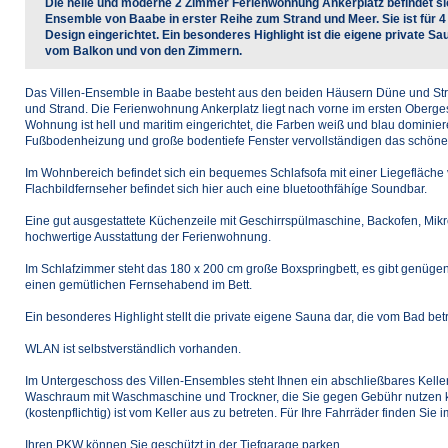
Die helle und moderne 2 Zimmer Ferienwohnung Ankerplatz befindet sic
Ensemble von Baabe in erster Reihe zum Strand und Meer. Sie ist für
Design eingerichtet. Ein besonderes Highlight ist die eigene private S
vom Balkon und von den Zimmern.
Das Villen-Ensemble in Baabe besteht aus den beiden Häusern Düne und Stra
und Strand. Die Ferienwohnung Ankerplatz liegt nach vorne im ersten Oberge
Wohnung ist hell und maritim eingerichtet, die Farben weiß und blau domini
Fußbodenheizung und große bodentiefe Fenster vervollständigen das schöne
Im Wohnbereich befindet sich ein bequemes Schlafsofa mit einer Liegefläch
Flachbildfernseher befindet sich hier auch eine bluetoothfähíge Soundbar.
Eine gut ausgestattete Küchenzeile mit Geschirrspülmaschine, Backofen, Mikro
hochwertige Ausstattung der Ferienwohnung.
Im Schlafzimmer steht das 180 x 200 cm große Boxspringbett, es gibt genügen
einen gemütlichen Fernsehabend im Bett.
Ein besonderes Highlight stellt die private eigene Sauna dar, die vom Bad bet
WLAN ist selbstverständlich vorhanden.
Im Untergeschoss des Villen-Ensembles steht Ihnen ein abschließbares Kellera
Waschraum mit Waschmaschine und Trockner, die Sie gegen Gebühr nutzen 
(kostenpflichtig) ist vom Keller aus zu betreten. Für Ihre Fahrräder finden Sie
Ihren PKW können Sie geschützt in der Tiefgarage parken.