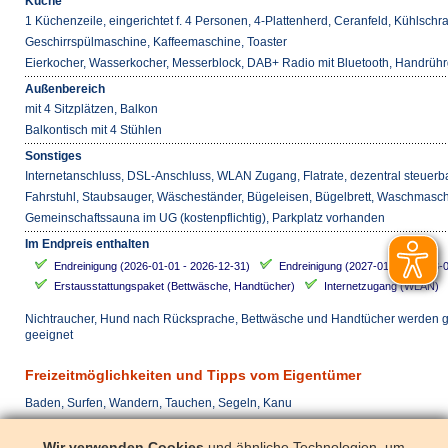
Küche
1 Küchenzeile, eingerichtet f. 4 Personen, 4-Plattenherd, Ceranfeld, Kühlschra
Geschirrspülmaschine, Kaffeemaschine, Toaster
Eierkocher, Wasserkocher, Messerblock, DAB+ Radio mit Bluetooth, Handrühr
Außenbereich
mit 4 Sitzplätzen, Balkon
Balkontisch mit 4 Stühlen
Sonstiges
Internetanschluss, DSL-Anschluss, WLAN Zugang, Flatrate, dezentral steue
Fahrstuhl, Staubsauger, Wäscheständer, Bügeleisen, Bügelbrett, Waschmasc
Gemeinschaftssauna im UG (kostenpflichtig), Parkplatz vorhanden
Im Endpreis enthalten
Endreinigung (2026-01-01 - 2026-12-31)
Endreinigung (2027-01-01 - 2028-
Erstausstattungspaket (Bettwäsche, Handtücher)
Internetzugang (WLAN)
Nichtraucher, Hund nach Rücksprache, Bettwäsche und Handtücher werden gest
geeignet
Freizeitmöglichkeiten und Tipps vom Eigentümer
Baden, Surfen, Wandern, Tauchen, Segeln, Kanu
Anreise täglich
Wir verwenden Cookies
und ähnliche Technologien, um