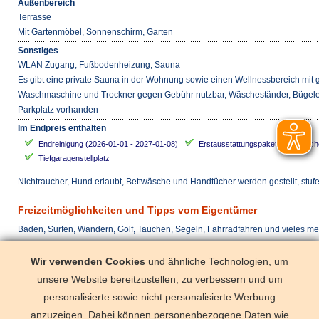
Außenbereich
Terrasse
Mit Gartenmöbel, Sonnenschirm, Garten
Sonstiges
WLAN Zugang, Fußbodenheizung, Sauna
Es gibt eine private Sauna in der Wohnung sowie einen Wellnessbereich mit g
Waschmaschine und Trockner gegen Gebühr nutzbar, Wäscheständer, Bügeleis
Parkplatz vorhanden
Im Endpreis enthalten
Endreinigung (2026-01-01 - 2027-01-08)
Erstausstattungspaket (Bettwäsch
Tiefgaragenstellplatz
Nichtraucher, Hund erlaubt, Bettwäsche und Handtücher werden gestellt, stufe
Freizeitmöglichkeiten und Tipps vom Eigentümer
Baden, Surfen, Wandern, Golf, Tauchen, Segeln, Fahrradfahren und vieles me
Anreise täglich
Wir verwenden Cookies
und ähnliche Technologien, um
unsere Website bereitzustellen, zu verbessern und um
mit dem Zug
Binz oder Be
personalisierte sowie nicht personalisierte Werbung
Tiefgaragenstellplatz 1
anzuzeigen. Dabei können personenbezogene Daten wie