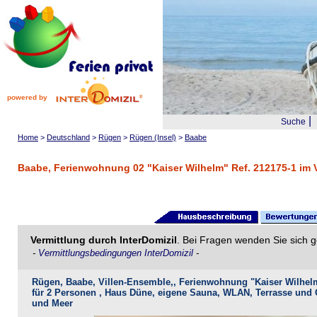
powered by
|
Suche
Home
>
Deutschland
>
Rügen
>
Rügen (Insel)
>
Baabe
Baabe, Ferienwohnung 02 "Kaiser Wilhelm" Ref. 212175-1 im V
Vermittlung durch InterDomizil
. Bei Fragen wenden Sie sich g
-
Vermittlungsbedingungen InterDomizil
-
Rügen, Baabe, Villen-Ensemble,, Ferienwohnung "Kaiser Wilhel
für 2 Personen , Haus Düne, eigene Sauna, WLAN, Terrasse und Ga
und Meer