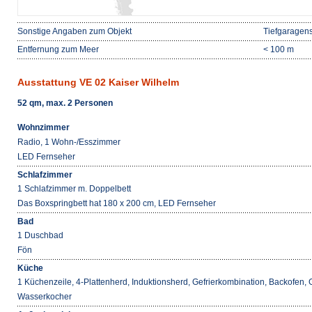
Sonstige Angaben zum Objekt
Tiefgaragenst
Entfernung zum Meer
< 100 m
Ausstattung VE 02 Kaiser Wilhelm
52 qm, max. 2 Personen
Wohnzimmer
Radio, 1 Wohn-/Esszimmer
LED Fernseher
Schlafzimmer
1 Schlafzimmer m. Doppelbett
Das Boxspringbett hat 180 x 200 cm, LED Fernseher
Bad
1 Duschbad
Fön
Küche
1 Küchenzeile, 4-Plattenherd, Induktionsherd, Gefrierkombination, Backofen,
Wasserkocher