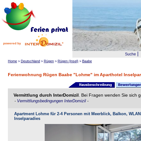
powered by
|
Suche
Home
>
Deutschland
>
Rügen
>
Rügen (Insel)
>
Baabe
Ferienwohnung Rügen Baabe "Lohme" im Aparthotel Inselpara
Vermittlung durch InterDomizil
. Bei Fragen wenden Sie sich g
-
Vermittlungsbedingungen InterDomizil
-
Apartment Lohme für 2-4 Personen mit Meerblick, Balkon, WLAN u
Inselparadies