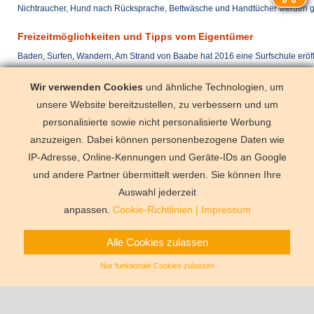
Nichtraucher, Hund nach Rücksprache, Bettwäsche und Handtücher werden ge
Freizeitmöglichkeiten und Tipps vom Eigentümer
Baden, Surfen, Wandern, Am Strand von Baabe hat 2016 eine Surfschule eröff
Anreise täglich
Wir verwenden Cookies
und ähnliche Technologien, um
unsere Website bereitzustellen, zu verbessern und um
mit dem Zug
Binz (< 15 k
personalisierte sowie nicht personalisierte Werbung
Tiefgaragenstellplatz im Haus D / Nr. 8
anzuzeigen. Dabei können personenbezogene Daten wie
IP-Adresse, Online-Kennungen und Geräte-IDs an Google
und andere Partner übermittelt werden. Sie können Ihre
Deutschland
Florida
Frankre
Schweden
Schweiz
Spanien
Auswahl jederzeit
Vermittlungsbe
anpassen.
Cookie-Richtlinien
|
Impressum
Alle Cookies zulassen
Nur funktionale Cookies zulassen