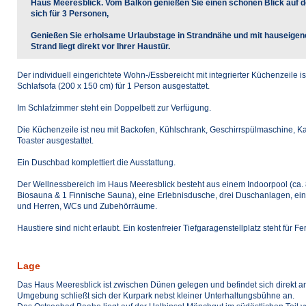
Haus Meeresblick. Vom Balkon genießen Sie einen schönen Blick auf d
sich für 3 Personen,
Genießen Sie erholsame Urlaubstage in Strandnähe und mit hauseigene
Strand liegt direkt vor Ihrer Haustür.
Der individuell eingerichtete Wohn-/Essbereicht mit integrierter Küchenzeile i
Schlafsofa (200 x 150 cm) für 1 Person ausgestattet.
Im Schlafzimmer steht ein Doppelbett zur Verfügung.
Die Küchenzeile ist neu mit Backofen, Kühlschrank, Geschirrspülmaschine, 
Toaster ausgestattet.
Ein Duschbad komplettiert die Ausstattung.
Der Wellnessbereich im Haus Meeresblick besteht aus einem Indoorpool (ca. 8,
Biosauna & 1 Finnische Sauna), eine Erlebnisdusche, drei Duschanlagen, 
und Herren, WCs und Zubehörräume.
Haustiere sind nicht erlaubt. Ein kostenfreier Tiefgaragenstellplatz steht für F
Lage
Das Haus Meeresblick ist zwischen Dünen gelegen und befindet sich direkt 
Umgebung schließt sich der Kurpark nebst kleiner Unterhaltungsbühne an.