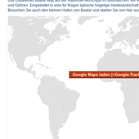
Das Ostseebad Baabe liegt auf der Halbinsel Mönchgut im südöstlichen Tei
und Göhren. Eingebettet in eine für Rügen typische hügelige Heidelandschaf
Besuchen Sie auch den kleinen Hafen von Baabe und starten Sie von hier aus e
Google Maps laden (+Google-Trac