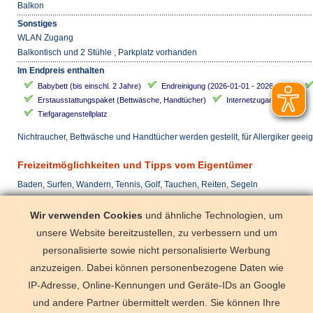
Balkon
Sonstiges
WLAN Zugang
Balkontisch und 2 Stühle , Parkplatz vorhanden
Im Endpreis enthalten
Babybett (bis einschl. 2 Jahre)
Endreinigung (2026-01-01 - 2026-12-31)
Erstausstattungspaket (Bettwäsche, Handtücher)
Internetzugang (WLAN)
Tiefgaragenstellplatz
Nichtraucher, Bettwäsche und Handtücher werden gestellt, für Allergiker geei
Freizeitmöglichkeiten und Tipps vom Eigentümer
Baden, Surfen, Wandern, Tennis, Golf, Tauchen, Reiten, Segeln
Anreise täglich
Wir verwenden Cookies
und ähnliche Technologien, um
unsere Website bereitzustellen, zu verbessern und um
mit dem Zug
Binz (IC/EC)
personalisierte sowie nicht personalisierte Werbung
Parkplatz 21
anzuzeigen. Dabei können personenbezogene Daten wie
IP-Adresse, Online-Kennungen und Geräte-IDs an Google
und andere Partner übermittelt werden. Sie können Ihre
Deutschland
Florida
Frankre
Schweden
Schweiz
Spanien