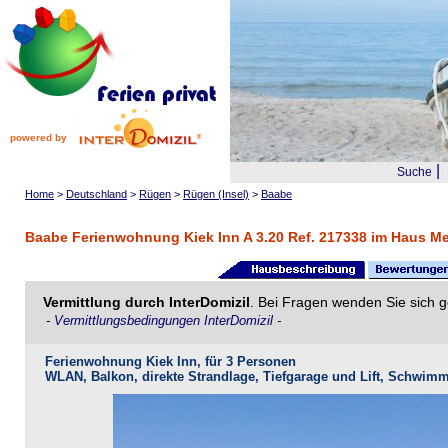
powered by
|
Suche
Home
>
Deutschland
>
Rügen
>
Rügen (Insel)
>
Baabe
Baabe Ferienwohnung Kiek Inn A 3.20 Ref. 217338 im Haus Me
Vermittlung durch InterDomizil
. Bei Fragen wenden Sie sich g
-
Vermittlungsbedingungen InterDomizil
-
Ferienwohnung Kiek Inn, für 3 Personen
WLAN, Balkon, direkte Strandlage, Tiefgarage und Lift, Schwi