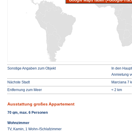
Google Maps laden (+Google-Trac
Sonstige Angaben zum Objekt
In den Haupts
Anmietung v
Nächste Stadt
Marciana 7 
Entfernung zum Meer
< 2 km
Ausstattung großes Appartement
70 qm, max. 6 Personen
Wohnzimmer
TV, Kamin, 1 Wohn-/Schlafzimmer