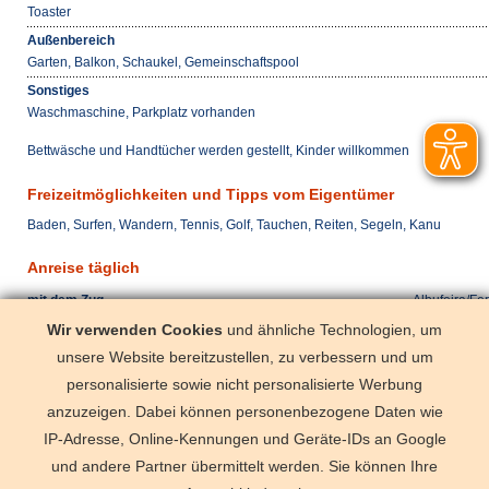
Toaster
Außenbereich
Garten, Balkon, Schaukel, Gemeinschaftspool
Sonstiges
Waschmaschine, Parkplatz vorhanden
Bettwäsche und Handtücher werden gestellt, Kinder willkommen
Freizeitmöglichkeiten und Tipps vom Eigentümer
Baden, Surfen, Wandern, Tennis, Golf, Tauchen, Reiten, Segeln, Kanu
Anreise täglich
mit dem Zug
Albufeira/Fer
mit dem Pkw
A22 Albufeir
Wir verwenden Cookies
und ähnliche Technologien, um
unsere Website bereitzustellen, zu verbessern und um
mit dem Flugzeug
Faro (< 30 k
personalisierte sowie nicht personalisierte Werbung
Check-in ab 16:00 Uhr | Check-out bis 11:00 Uhr
anzuzeigen. Dabei können personenbezogene Daten wie
IP-Adresse, Online-Kennungen und Geräte-IDs an Google
und andere Partner übermittelt werden. Sie können Ihre
Deutschland
Florida
Frankre
Schweden
Schweiz
Spanien