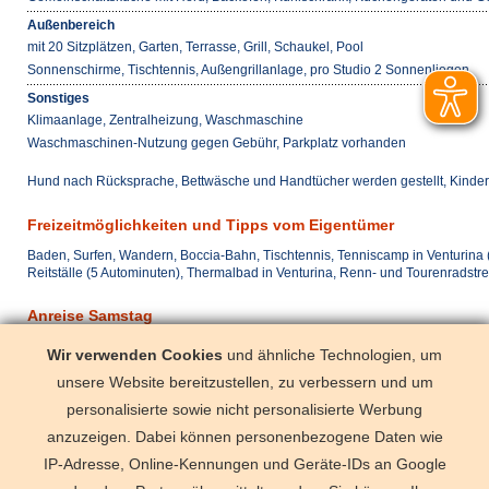
Außenbereich
mit 20 Sitzplätzen, Garten, Terrasse, Grill, Schaukel, Pool
Sonnenschirme, Tischtennis, Außengrillanlage, pro Studio 2 Sonnenliegen
Sonstiges
Klimaanlage, Zentralheizung, Waschmaschine
Waschmaschinen-Nutzung gegen Gebühr, Parkplatz vorhanden
Hund nach Rücksprache, Bettwäsche und Handtücher werden gestellt, Kinde
Freizeitmöglichkeiten und Tipps vom Eigentümer
Baden, Surfen, Wandern, Boccia-Bahn, Tischtennis, Tenniscamp in Venturina
Reitställe (5 Autominuten), Thermalbad in Venturina, Renn- und Tourenradst
Anreise Samstag
mit dem Zug
San Vincenz
Wir verwenden Cookies
und ähnliche Technologien, um
mit dem Pkw
Auto notwen
unsere Website bereitzustellen, zu verbessern und um
mit dem Flugzeug
Pisa, Floren
personalisierte sowie nicht personalisierte Werbung
anzuzeigen. Dabei können personenbezogene Daten wie
IP-Adresse, Online-Kennungen und Geräte-IDs an Google