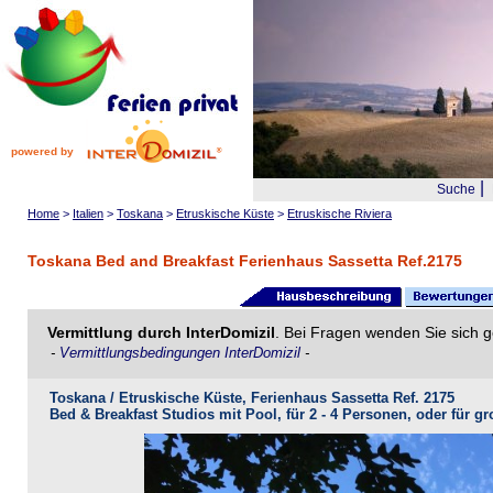
powered by
|
Suche
Home
>
Italien
>
Toskana
>
Etruskische Küste
>
Etruskische Riviera
Toskana Bed and Breakfast Ferienhaus Sassetta Ref.2175
Vermittlung durch InterDomizil
. Bei Fragen wenden Sie sich g
-
Vermittlungsbedingungen InterDomizil
-
Toskana / Etruskische Küste, Ferienhaus Sassetta Ref. 2175
Bed & Breakfast Studios mit Pool, für 2 - 4 Personen, oder für 