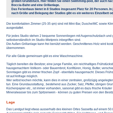
großen Grundstück. Hier finden Sie einen Swimming-pool, der auch nacht
Boccia-Bahn und eine Grillanlage.
Das Ferienhaus bietet in 8 Studios insgesamt Platz für 20 Personen. In 
nach Größe und Belegung der Studios gibt es ein weiteres Einzelbett od
Die komfortablen Zimmer (25-35 qm) sind mit Mini-Bar, Dusche/WC sowie Klim
ausgestattet.
Für jedes Studio stehen 2 bequeme Sonnenliegen mit Augenschutzdach und 
selbstverständlich im Studio-Mietpreis inbegriffen sind.
Die Außen-Grillanlage kann frei benützt werden. Geschnittenes Holz wird k
übernommen.
Für alle Gäste gemeinsam gibt es eine Waschmaschine.
Täglich bereiten die Besitzer, eine junge Familie, ein reichhaltiges Frühstücksb
hausgemachtem Vollkorn- oder Bauernbrot, Konfitüren, Honig, Butter, verschi
Sonntagen gibt es immer frischen Zopf - ebenfalls hausgemacht. Dieses Frühst
ist auf Anfrage möglich.
Wer selbst kochen möchte, kann dies in einer zentralen, großzügig angelegt
tun. Eine Grundausstattung , bestehend aus Zucker, Salz, Pfeffer, übrigen G
Küchenpapier etc., ist immer vorhanden, saisonal gibt es dazu frische Kräut
Mineralwasser bis zum Spitzenwein - können zu guten Preisen von den Besi
Lage
Das Landgut liegt etwas ausserhalb des kleinen Ortes Sassetta auf einem 50.