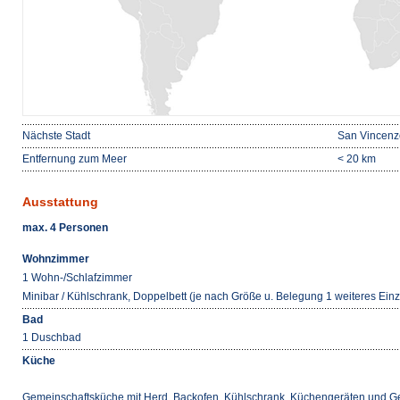
Nächste Stadt
San Vincenz
Entfernung zum Meer
< 20 km
Ausstattung
max. 4 Personen
Wohnzimmer
1 Wohn-/Schlafzimmer
Minibar / Kühlschrank, Doppelbett (je nach Größe u. Belegung 1 weiteres Einz
Bad
1 Duschbad
Küche
Gemeinschaftsküche mit Herd, Backofen, Kühlschrank, Küchengeräten und Ge