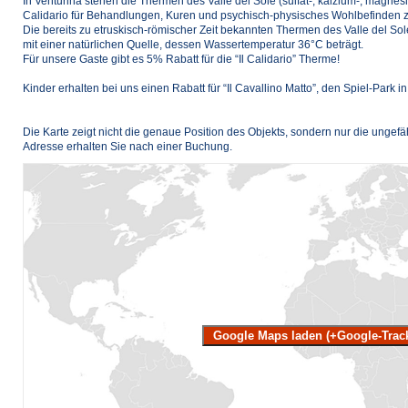
In Venturina stehen die Thermen des Valle del Sole (sulfat-, kalzium-, magne
Calidario für Behandlungen, Kuren und psychisch-physisches Wohlbefinden z
Die bereits zu etruskisch-römischer Zeit bekannten Thermen des Valle del Sol
mit einer natürlichen Quelle, dessen Wassertemperatur 36°C beträgt.
Für unsere Gaste gibt es 5% Rabatt für die “Il Calidario” Therme!
Kinder erhalten bei uns einen Rabatt für “Il Cavallino Matto”, den Spiel-Park i
Die Karte zeigt nicht die genaue Position des Objekts, sondern nur die ungef
Adresse erhalten Sie nach einer Buchung.
Google Maps laden (+Google-Trac