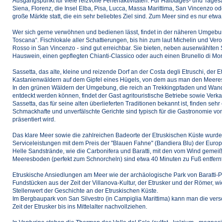
Ausgangspunkt für viele reizvolle Ferienaktivitäten. Für Halbtages- und Tages
Siena, Florenz, die Insel Elba, Pisa, Lucca, Massa Marittima, San Vincenzo o
große Märkte statt, die ein sehr beliebtes Ziel sind. Zum Meer sind es nur etw
Wer sich gerne verwöhnen und bedienen lässt, findet in der näheren Umgebun
Toscana“. Fischlokale aller Schattierungen, bis hin zum laut Michelin und Ver
Rosso in San Vincenzo - sind gut erreichbar. Sie bieten, neben auserwählten
Hauswein, einen gepflegten Chianti-Classico oder auch einen Brunello di Mon
Sassetta, das alte, kleine und reizende Dorf an der Costa degli Etruschi, der 
Kastanienwäldern auf dem Gipfel eines Hügels, von dem aus man den Meeres
In den grünen Wäldern der Umgebung, die reich an Trekkingpfaden und Wan
entdeckt werden können, findet der Gast agritouristische Betriebe sowie Verka
Sassetta, das für seine alten überlieferten Traditionen bekannt ist, finden sehr 
Schmackhafte und unverfälschte Gerichte sind typisch für die Gastronomie von
präsentiert wird.
Das klare Meer sowie die zahlreichen Badeorte der Etruskischen Küste wurd
Serviceleistungen mit dem Preis der "Blauen Fahne" (Bandiera Blu) der Euro
Helle Sandstrände, wie die Carbonifera und Baratti, mit den vom Wind gemeiß
Meeresboden (perfekt zum Schnorcheln) sind etwa 40 Minuten zu Fuß entfernt
Etruskische Ansiedlungen am Meer wie der archäologische Park von Baratti-Po
Fundstücken aus der Zeit der Villanova-Kultur, der Etrusker und der Römer, w
Stellenwert der Geschichte an der Etruskischen Küste.
Im Bergbaupark von San Silvestro (in Campiglia Marittima) kann man die ver
Zeit der Etrusker bis ins Mittelalter nachvollziehen.