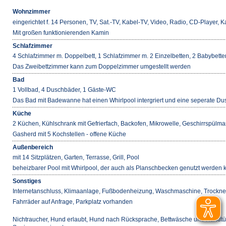
Wohnzimmer
eingerichtet f. 14 Personen, TV, Sat.-TV, Kabel-TV, Video, Radio, CD-Player,
Mit großen funktionierenden Kamin
Schlafzimmer
4 Schlafzimmer m. Doppelbett, 1 Schlafzimmer m. 2 Einzelbetten, 2 Babybette
Das Zweibettzimmer kann zum Doppelzimmer umgestellt werden
Bad
1 Vollbad, 4 Duschbäder, 1 Gäste-WC
Das Bad mit Badewanne hat einen Whirlpool intergriert und eine seperate D
Küche
2 Küchen, Kühlschrank mit Gefrierfach, Backofen, Mikrowelle, Geschirrspülm
Gasherd mit 5 Kochstellen - offene Küche
Außenbereich
mit 14 Sitzplätzen, Garten, Terrasse, Grill, Pool
beheizbarer Pool mit Whirlpool, der auch als Planschbecken genutzt werden 
Sonstiges
Internetanschluss, Klimaanlage, Fußbodenheizung, Waschmaschine, Trockner,
Fahrräder auf Anfrage, Parkplatz vorhanden
Nichtraucher, Hund erlaubt, Hund nach Rücksprache, Bettwäsche und Handtüch