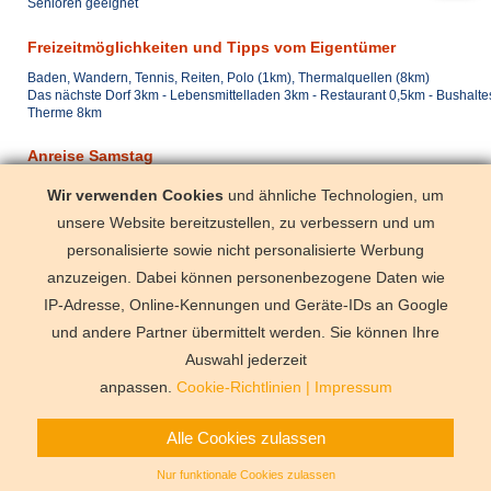
Senioren geeignet
Freizeitmöglichkeiten und Tipps vom Eigentümer
Baden, Wandern, Tennis, Reiten, Polo (1km), Thermalquellen (8km)
Das nächste Dorf 3km - Lebensmittelladen 3km - Restaurant 0,5km - Bushaltes
Therme 8km
Anreise Samstag
mit dem Zug
(< 10 km)
Wir verwenden Cookies
und ähnliche Technologien, um
mit dem Pkw
Auto notwen
unsere Website bereitzustellen, zu verbessern und um
mit dem Flugzeug
Perugia
personalisierte sowie nicht personalisierte Werbung
anzuzeigen. Dabei können personenbezogene Daten wie
IP-Adresse, Online-Kennungen und Geräte-IDs an Google
und andere Partner übermittelt werden. Sie können Ihre
Deutschland
Florida
Frankre
Schweden
Schweiz
Spanien
Auswahl jederzeit
Vermittlungsbe
anpassen.
Cookie-Richtlinien
|
Impressum
Alle Cookies zulassen
Nur funktionale Cookies zulassen