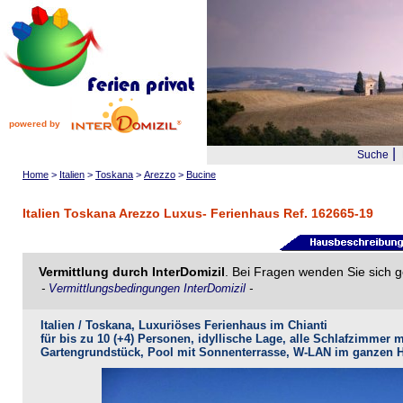
powered by
|
Suche
Home
>
Italien
>
Toskana
>
Arezzo
>
Bucine
Italien Toskana Arezzo Luxus- Ferienhaus Ref. 162665-19
Vermittlung durch InterDomizil
. Bei Fragen wenden Sie sich g
-
Vermittlungsbedingungen InterDomizil
-
Italien / Toskana, Luxuriöses Ferienhaus im Chianti
für bis zu 10 (+4) Personen, idyllische Lage, alle Schlafzimmer
Gartengrundstück, Pool mit Sonnenterrasse, W-LAN im ganzen 