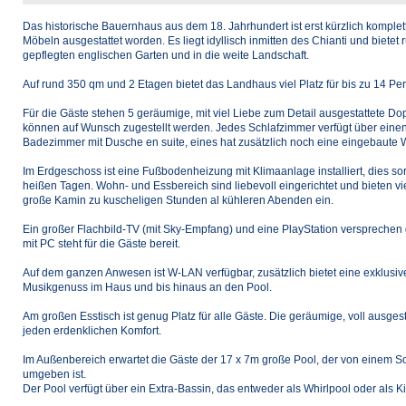
Das historische Bauernhaus aus dem 18. Jahrhundert ist erst kürzlich komplett
Möbeln ausgestattet worden. Es liegt idyllisch inmitten des Chianti und biete
gepflegten englischen Garten und in die weite Landschaft.
Auf rund 350 qm und 2 Etagen bietet das Landhaus viel Platz für bis zu 14 Pe
Für die Gäste stehen 5 geräumige, mit viel Liebe zum Detail ausgestattete Do
können auf Wunsch zugestellt werden. Jedes Schlafzimmer verfügt über eine
Badezimmer mit Dusche en suite, eines hat zusätzlich noch eine eingebaute
Im Erdgeschoss ist eine Fußbodenheizung mit Klimaanlage installiert, dies 
heißen Tagen. Wohn- und Essbereich sind liebevoll eingerichtet und bieten v
große Kamin zu kuscheligen Stunden al kühleren Abenden ein.
Ein großer Flachbild-TV (mit Sky-Empfang) und eine PlayStation versprechen g
mit PC steht für die Gäste bereit.
Auf dem ganzen Anwesen ist W-LAN verfügbar, zusätzlich bietet eine exklu
Musikgenuss im Haus und bis hinaus an den Pool.
Am großen Esstisch ist genug Platz für alle Gäste. Die geräumige, voll ausgesta
jeden erdenklichen Komfort.
Im Außenbereich erwartet die Gäste der 17 x 7m große Pool, der von einem 
umgeben ist.
Der Pool verfügt über ein Extra-Bassin, das entweder als Whirlpool oder al