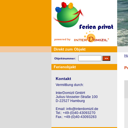
powered by
Direkt zum Objekt
H
Objektnummer:
Ferienobjekt
P
Kontakt
Vermittlung durch:
InterDomizil GmbH
Julius-Vosseler-Straße 100
D-22527 Hamburg
Email: info@interdomizil.de
Tel.: +49-(0)40-43093270
Fax.: +49-(0)40-43093283