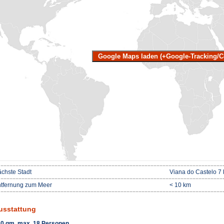
Google Maps laden (+Google-Tracking/C
chste Stadt
Viana do Castelo 7
tfernung zum Meer
< 10 km
usstattung
0 qm, max. 18 Personen