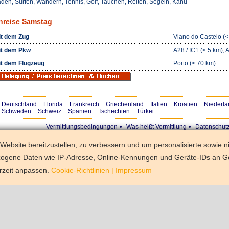
den, Surfen, Wandern, Tennis, Golf, Tauchen, Reiten, Segeln, Kanu
nreise Samstag
t dem Zug
Viano do Castelo (<
t dem Pkw
A28 / IC1 (< 5 km), 
t dem Flugzeug
Porto (< 70 km)
Deutschland
Florida
Frankreich
Griechenland
Italien
Kroatien
Niederla
Schweden
Schweiz
Spanien
Tschechien
Türkei
•
•
Vermittlungsbedingungen
Was heißt Vermittlung
Datenschut
ebsite bereitzustellen, zu verbessern und um personalisierte sowie n
zogene Daten wie IP-Adresse, Online-Kennungen und Geräte-IDs an G
rzeit anpassen.
Cookie-Richtlinien
|
Impressum