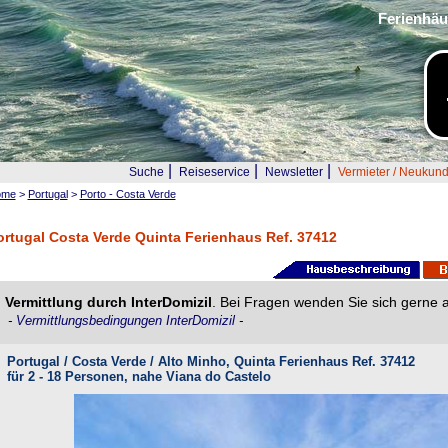
Ferienhäu
|
|
|
Suche
Reiseservice
Newsletter
Vermieter / Neukun
ome
>
Portugal
>
Porto - Costa Verde
ortugal Costa Verde Quinta Ferienhaus Ref. 37412
Vermittlung durch InterDomizil
. Bei Fragen wenden Sie sich gerne 
-
Vermittlungsbedingungen InterDomizil
-
Portugal / Costa Verde / Alto Minho, Quinta Ferienhaus Ref. 37412
für 2 - 18 Personen, nahe Viana do Castelo