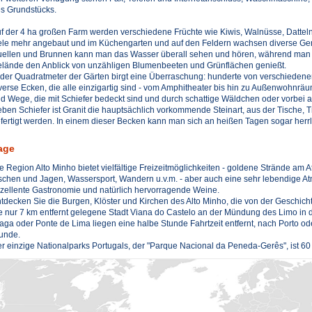
s Grundstücks.
f der 4 ha großen Farm werden verschiedene Früchte wie Kiwis, Walnüsse, Datteln
ele mehr angebaut und im Küchengarten und auf den Feldern wachsen diverse Gem
ellen und Brunnen kann man das Wasser überall sehen und hören, während man i
lände den Anblick von unzähligen Blumenbeeten und Grünflächen genießt.
der Quadratmeter der Gärten birgt eine Überraschung: hunderte von verschiede
verse Ecken, die alle einzigartig sind - vom Amphitheater bis hin zu Außenwohnrä
d Wege, die mit Schiefer bedeckt sind und durch schattige Wäldchen oder vorbei 
ben Schiefer ist Granit die hauptsächlich vorkommende Steinart, aus der Tisch
fertigt werden. In einem dieser Becken kann man sich an heißen Tagen sogar herrl
age
e Region Alto Minho bietet vielfältige Freizeitmöglichkeiten - goldene Strände am Atla
schen und Jagen, Wassersport, Wandern u.v.m. - aber auch eine sehr lebendige At
zellente Gastronomie und natürlich hervorragende Weine.
tdecken Sie die Burgen, Klöster und Kirchen des Alto Minho, die von der Geschic
e nur 7 km entfernt gelegene Stadt Viana do Castelo an der Mündung des Limo in de
aga oder Ponte de Lima liegen eine halbe Stunde Fahrtzeit entfernt, nach Porto od
unde.
r einzige Nationalparks Portugals, der "Parque Nacional da Peneda-Gerês", ist 60 