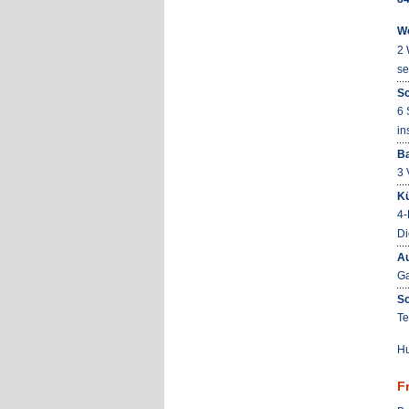
W
2 
se
Sc
6 
in
B
3 
K
4-
Di
Au
Ga
So
Te
Hu
F