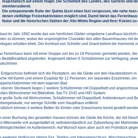
majestätisch auf einem Hügel. Die Schönheit des Landes, des Gartens und d
atemberaubend.
Die entspannende Ruhe der Quinta lässt einen fast vergessen, wie nahe man 
denen vielfältige Freizeitaktivitäten möglich sind. Damit bietet das Ferienha
Natur und die historischen Stätten der Alto Minho Region und ihrer Küsten zu
baut im Jahr 1892 wurde das von herrlichen Gärten umgebene Landhaus kürzlich r
eten zu können, wobei der ursprüngliche Charakter des alten Bauernhauses mit der
rtugals erhalten blieb. Der Kontrast von Schiefer und Granit betont die Harmonie
s Ferienhaus kann mit einer Gruppe von bis zu 18 Personen gemietet werden, di
s Bed&Breakfast angeboten. Insgesamt stehen 6 Schlafzimmer zur Verfügung, jewei
dezimmer.
 Erdgeschoss befindet sich die Rezeption, wo die Gäste von den Hausbesitzern 
che mit Kamin und einem Essplatz für 12 Personen, ein separates Esszimmer, ein
ppelschlafzimmer mit dem eigenen Bad.
 oberen Stockwerk liegen 2 weitere Schlafzimmer mit Doppelbett und angeschlo
oßes Wohnzimmer mit Bibliothek, Sat-TV, DVD und HiFi System.
e große Suite mit Wohnzimmer, Schlafzimmer mit Doppelbett, Ankleideraum und Ba
bengebäude, nur wenige Schritte vom Haupthaus entfernt.
sätzlich können 4 weitere Betten für Kinder oder Erwachsene bereit gestellt werde
i einer Buchung des gesamten Hauses können die Gäste die Küche, die mit Gesch
d Mikrowelle voll ausgestattet ist, selbstverständlich zur Zubereitung der Mahlzeit
illmöglichkeiten im Außenbereich. Auf Wunsch kann aber auch ein Frühstück geg
r weiteren Verfügung stehen Fax, Telefon und Internetanschluss, Waschmaschine, 