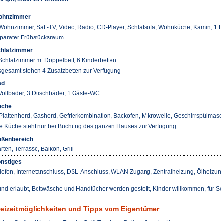
ohnzimmer
Wohnzimmer, Sat.-TV, Video, Radio, CD-Player, Schlafsofa, Wohnküche, Kamin, 1
parater Frühstücksraum
hlafzimmer
Schlafzimmer m. Doppelbett, 6 Kinderbetten
sgesamt stehen 4 Zusatzbetten zur Verfügung
ad
Vollbäder, 3 Duschbäder, 1 Gäste-WC
üche
Plattenherd, Gasherd, Gefrierkombination, Backofen, Mikrowelle, Geschirrspülmas
e Küche steht nur bei Buchung des ganzen Hauses zur Verfügung
ßenbereich
rten, Terrasse, Balkon, Grill
nstiges
lefon, Internetanschluss, DSL-Anschluss, WLAN Zugang, Zentralheizung, Ölheizu
nd erlaubt, Bettwäsche und Handtücher werden gestellt, Kinder willkommen, für 
reizeitmöglichkeiten und Tipps vom Eigentümer