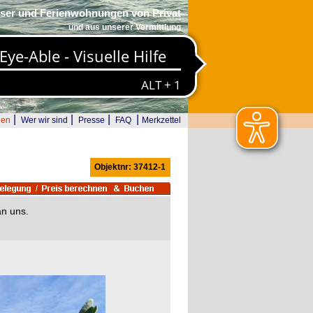
ser und Ferienwohnungen von Privat
und aus unserer Vermittlung
|
|
|
|
den
Wer wir sind
Presse
FAQ
Merkzettel
Objektnr: 37412-1
an uns.