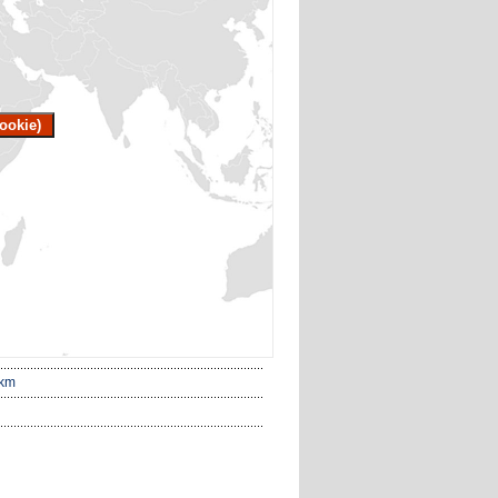
ookie)
 km