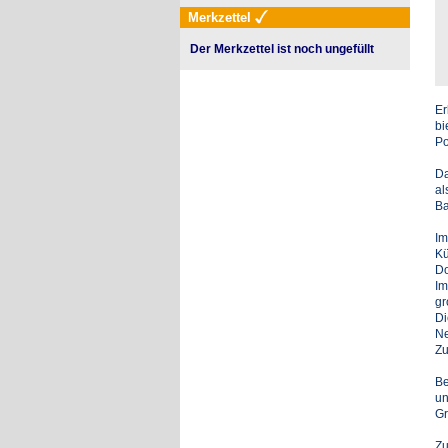
Merkzettel
Der Merkzettel ist noch ungefüllt
Er
bi
Po
Da
al
Ba
Im
Kü
Do
Im
gr
Di
Ne
Zu
Be
un
Gr
Zu