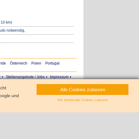
 10 km)
Auto notwendig,
nde
Österreich
Polen
Portugal
•
•
•
z
Stellenangebote / Jobs
Impressum
icht
Alle Cookies zulassen
oogle und
Nur funktionale Cookies zulassen