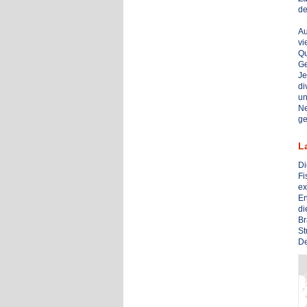
de
Au
vi
Qu
Ge
Je
di
un
Ne
ge
L
Di
Fi
ex
En
di
Br
St
De