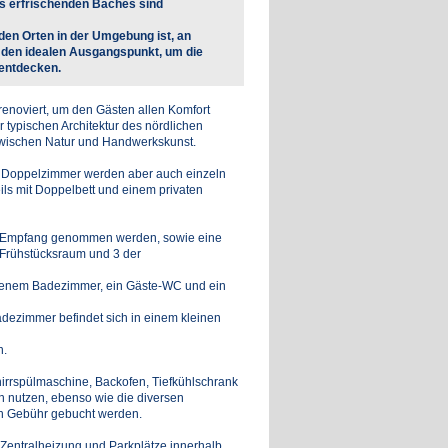
es erfrischenden Baches sind
den Orten in der Umgebung ist, an
us den idealen Ausgangspunkt, um die
 entdecken.
enoviert, um den Gästen allen Komfort
 typischen Architektur des nördlichen
 zwischen Natur und Handwerkskunst.
e Doppelzimmer werden aber auch einzeln
ls mit Doppelbett und einem privaten
in Empfang genommen werden, sowie eine
 Frühstücksraum und 3 der
ssenem Badezimmer, ein Gäste-WC und ein
dezimmer befindet sich in einem kleinen
n.
irrspülmaschine, Backofen, Tiefkühlschrank
en nutzen, ebenso wie die diversen
en Gebühr gebucht werden.
Zentralheizung und Parkplätze innerhalb