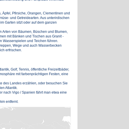
, Äpfel, Pfirsiche, Orangen, Clementinen und
üse- und Getreidearten. Aus unterirdischen
m Garten sitzt oder auf dem ganzen
nen Arten von Bäumen, Büschen und Blumen,
umen mit Bänken und Tischen aus Granit -
an Wasserspielen und Teichen führen.
e, Treppen, Wege und auch Wasserbecken
ich erfrischen.
ntik, Golf, Tennis, öffentliche Freizeitbäder,
mosphäre mit farbenprächtigen Festen, eine
hte des Landes erzählen, oder besuchen Sie
n Atlantik.
er nach Vigo / Spanien fährt man etwa eine
km entfernt.