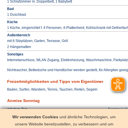
1 Schlafzimmer m. Doppelbett, 1 Babybett
Bad
1 Duschbad
Küche
1 Küche, eingerichtet f. 4 Personen, 4-Plattenherd, Kühlschrank mit Gefrierf
Außenbereich
mit 8 Sitzplätzen, Garten, Terrasse, Grill
2 Hängematten
Sonstiges
Internetanschluss, WLAN Zugang, Elektroheizung, Waschmaschine, Parkplat
Nichtraucher, Bettwäsche und Handtücher werden gestellt, für Allergiker geei
Freizeitmöglichkeiten und Tipps vom Eigentümer
Baden, Surfen, Wandern, Tennis, Tauchen, Reiten, Segeln
Anreise Sonntag
mit dem Zug
Fasano (< 2
mit dem Pkw
Bari (< 70 k
Wir verwenden Cookies
und ähnliche Technologien, um
unsere Website bereitzustellen, zu verbessern und um
mit dem Flugzeug
Brindisi (< 5