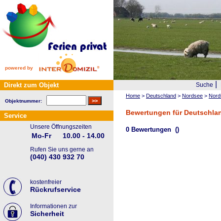
powered by
|
Direkt zum Objekt
Suche
Home
>
Deutschland
>
Nordsee
>
Nord
Objektnummer:
Bewertungen für Deutschlan
Service
Unsere Öffnungszeiten
0 Bewertungen
()
Mo-Fr
10.00 - 14.00
Rufen Sie uns gerne an
(040) 430 932 70
kostenfreier
Rückrufservice
Informationen zur
Sicherheit