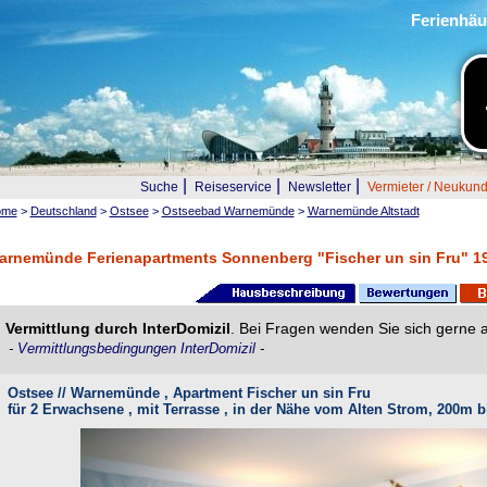
Ferienhäu
|
|
|
Suche
Reiseservice
Newsletter
Vermieter / Neukun
ome
>
Deutschland
>
Ostsee
>
Ostseebad Warnemünde
>
Warnemünde Altstadt
arnemünde Ferienapartments Sonnenberg "Fischer un sin Fru" 1
Vermittlung durch InterDomizil
. Bei Fragen wenden Sie sich gerne 
-
Vermittlungsbedingungen InterDomizil
-
Ostsee // Warnemünde , Apartment Fischer un sin Fru
für 2 Erwachsene , mit Terrasse , in der Nähe vom Alten Strom, 200m 