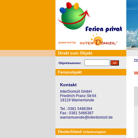
powered by
Direkt zum Objekt
H
Objektnummer:
Ferienobjekt
W
Kontakt
InterDomizil GmbH
Friedrich-Franz-Str.64
18119 Warnemünde
Tel.: 0381 5486384
Fax.: 0381 5486387
warnemuende@interdomizil.de
Deutschland
Urlaubsregion