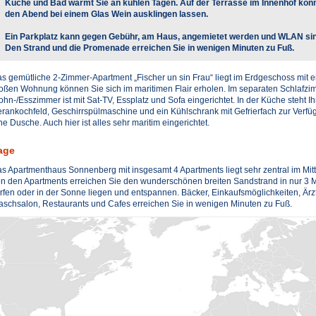
Küche und Bad wärmt Sie an kühlen Tagen. Auf der Terrasse im Innenhof kön
den Abend bei einem Glas Wein ausklingen lassen.
Ein Parkplatz kann gegen Gebühr, am Haus, angemietet werden und WLAN si
Den Strand und die Promenade erreichen Sie in wenigen Minuten zu Fuß.
s gemütliche 2-Zimmer-Apartment „Fischer un sin Frau“ liegt im Erdgeschoss mit e
oßen Wohnung können Sie sich im maritimen Flair erholen. Im separaten Schlafzim
hn-/Esszimmer ist mit Sat-TV, Essplatz und Sofa eingerichtet. In der Küche steht I
rankochfeld, Geschirrspülmaschine und ein Kühlschrank mit Gefrierfach zur Verfüg
ne Dusche. Auch hier ist alles sehr maritim eingerichtet.
age
s Apartmenthaus Sonnenberg mit insgesamt 4 Apartments liegt sehr zentral im Mit
n den Apartments erreichen Sie den wunderschönen breiten Sandstrand in nur 3 M
rfen oder in der Sonne liegen und entspannen. Bäcker, Einkaufsmöglichkeiten, Ärz
schsalon, Restaurants und Cafes erreichen Sie in wenigen Minuten zu Fuß.