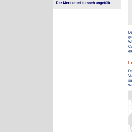
Der Merkzettel ist noch ungefüllt
Da
gr
Wo
Ce
ei
L
Da
Vo
su
Wa