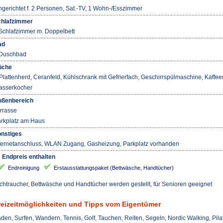
ngerichtet f. 2 Personen, Sat.-TV, 1 Wohn-/Esszimmer
hlafzimmer
Schlafzimmer m. Doppelbett
ad
Duschbad
üche
Plattenherd, Ceranfeld, Kühlschrank mit Gefrierfach, Geschirrspülmaschine, Kaffe
sserkocher
ßenbereich
rrasse
rkplatz am Haus
nstiges
ternetanschluss, WLAN Zugang, Gasheizung, Parkplatz vorhanden
 Endpreis enthalten
Endreinigung
Erstausstattungspaket (Bettwäsche, Handtücher)
chtraucher, Bettwäsche und Handtücher werden gestellt, für Senioren geeignet
reizeitmöglichkeiten und Tipps vom Eigentümer
den, Surfen, Wandern, Tennis, Golf, Tauchen, Reiten, Segeln, Nordic Walking, Pila