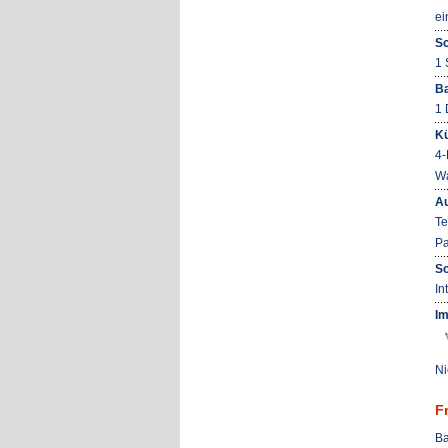
ei
Sc
1 
B
1 
K
4-
Wa
Au
Te
Pa
So
In
Im
Ni
F
Ba