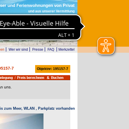
ser und Ferienwohnungen von Privat
und aus unserer Vermittlung
|
|
|
|
den
Wer wir sind
Presse
FAQ
Merkzettel
95157-7
Objektnr: 195157-7
an uns.
bis zum Meer, WLAN , Parkplatz vorhanden