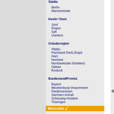
Städte
Berlin
Warnemünde
Inseln / Seen
Juist
Rügen
Sylt
Usedom
Urlaubsregion
Allgäu
Fischland-Darß-Zingst
Harz
Nordsee
Nordseeküste (Holstein)
Ostsee
Rostock
Bundesland/Provinz
Bayern
Mecklenburg-Vorpommern
Niedersachsen
Sachsen-Anhalt
Schleswig-Holstein
Thüringen
Merkzettel